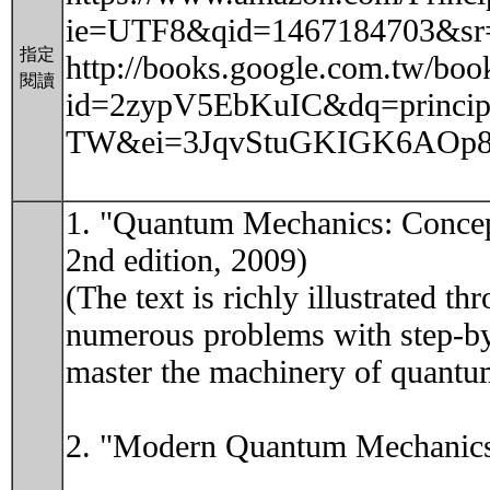
ie=UTF8&qid=1467184703&sr
指定
http://books.google.com.tw/boo
閱讀
id=2zypV5EbKuIC&dq=principl
TW&ei=3JqvStuGKIGK6AOp8ZH
1. "Quantum Mechanics: Concept
2nd edition, 2009)
(The text is richly illustrated
numerous problems with step-by-
master the machinery of quantu
2. "Modern Quantum Mechanics" 