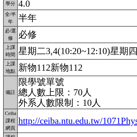
4.0
學分
全/半
半年
年
必/選
必修
修
上課
星期二3,4(10:20~12:10)星期四3,
時間
上課
新物112新物112
地點
限學號單號
總人數上限：70人
備註
外系人數限制：10人
Ceiba
http://ceiba.ntu.edu.tw/1071Ph
課程
網頁