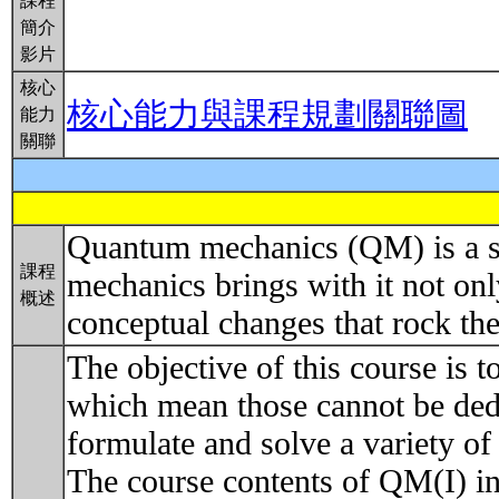
課程
簡介
影片
核心
核心能力與課程規劃關聯圖
能力
關聯
Quantum mechanics (QM) is a set
課程
mechanics brings with it not on
概述
conceptual changes that rock th
The objective of this course is t
which mean those cannot be dedu
formulate and solve a variety of
The course contents of QM(I) in 