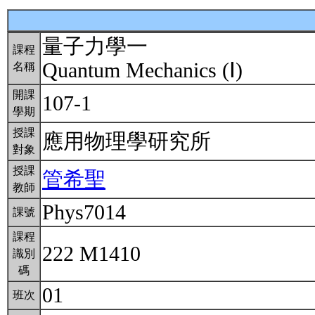
量子力學一
課程
Quantum Mechanics (Ⅰ)
名稱
開課
107-1
學期
授課
應用物理學研究所
對象
授課
管希聖
教師
Phys7014
課號
課程
222 M1410
識別
碼
01
班次