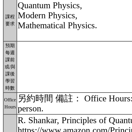
Quantum Physics,
Modern Physics,
課程
Mathematical Physics.
要求
預期
每週
課前
或/與
課後
學習
時數
另約時間 備註： Office Hours: By a
Office
person.
Hours
R. Shankar, Principles of Qua
https://www.amazon.com/Princ