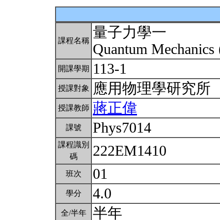
量子力學一
課程名稱
Quantum Mechanics 
113-1
開課學期
應用物理學研究所
授課對象
蔣正偉
授課教師
Phys7014
課號
課程識別
222EM1410
碼
01
班次
4.0
學分
半年
全/半年