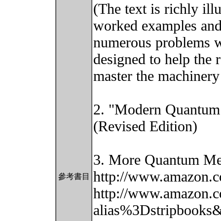
(The text is richly i
worked examples an
numerous problems wi
designed to help the 
master the machinery
2. "Modern Quantum 
(Revised Edition)
3. More Quantum Me
http://www.amazon.
參考書目
http://www.amazon.c
alias%3Dstripbooks&