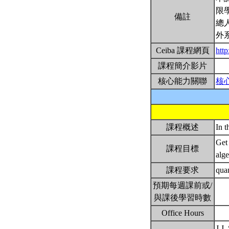
限
備註
總
外
Ceiba 課程網頁
htt
課程簡介影片
核心能力關聯
核
課程概述
In t
Get
課程目標
alge
課程要求
quan
預期每週課前或/
與課後學習時數
Office Hours
J.J