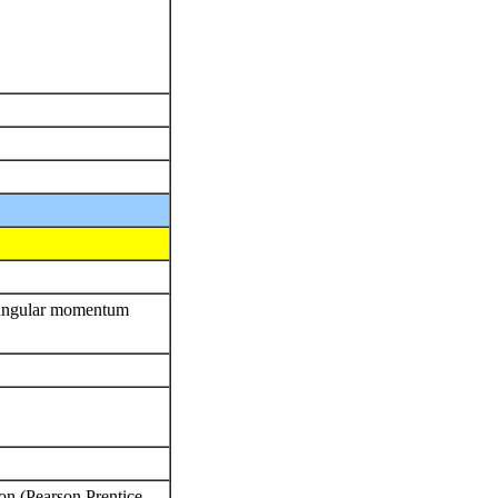
, angular momentum
on (Pearson Prentice