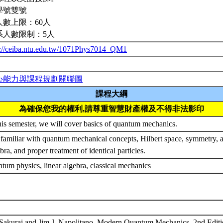
學號雙號
人數上限：60人
系人數限制：5人
p://ceiba.ntu.edu.tw/1071Phys7014_QM1
心能力與課程規劃關聯圖
課程大綱
為確保您我的權利,請尊重智慧財產權及不得非法影印
his semester, we will cover basics of quantum mechanics.
 familiar with quantum mechanical concepts, Hilbert space, symmetry
bra, and proper treatment of identical particles.
tum physics, linear algebra, classical mechanics
. Sakurai and Jim J. Napolitano, Modern Quantum Mechanics, 2nd Editi