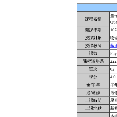
量
課程名稱
Qua
開課學期
107
授課對象
物
授課教師
蔣
課號
Phy
課程識別碼
22
班次
02
學分
4.0
全/半年
半
必/選修
選
上課時間
星期一
上課地點
新物
本