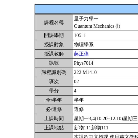
量子力學一
課程名稱
Quantum Mechanics (Ⅰ)
開課學期
105-1
授課對象
物理學系
授課教師
蔣正偉
課號
Phys7014
課程識別碼
222 M1410
班次
02
學分
4
全/半年
半年
必/選修
選修
上課時間
星期一3,4(10:20~12:10)星期三3,
上課地點
新物111新物111
本課程中文授課,使用英文教