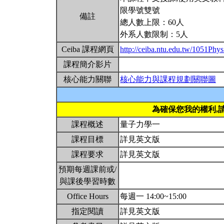
限學號雙號
備註
總人數上限：60人
外系人數限制：5人
Ceiba 課程網頁
http://ceiba.ntu.edu.tw/1051Ph
課程簡介影片
核心能力關聯
核心能力與課程規劃關聯圖
為確保您我的權利,
課程概述
量子力學一
課程目標
詳見英文版
課程要求
詳見英文版
預期每週課前或/
與課後學習時數
Office Hours
每週一 14:00~15:00
指定閱讀
詳見英文版