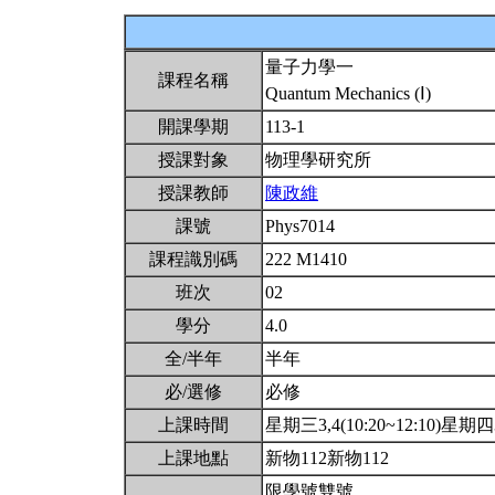
量子力學一
課程名稱
Quantum Mechanics (Ⅰ)
開課學期
113-1
授課對象
物理學研究所
授課教師
陳政維
課號
Phys7014
課程識別碼
222 M1410
班次
02
學分
4.0
全/半年
半年
必/選修
必修
上課時間
星期三3,4(10:20~12:10)星期四3,
上課地點
新物112新物112
限學號雙號