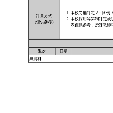
本校尚無訂定 A+ 比例
評量方式
本校採用等第制評定成
(僅供參考)
表僅供參考，授課教師
週次
日期
無資料