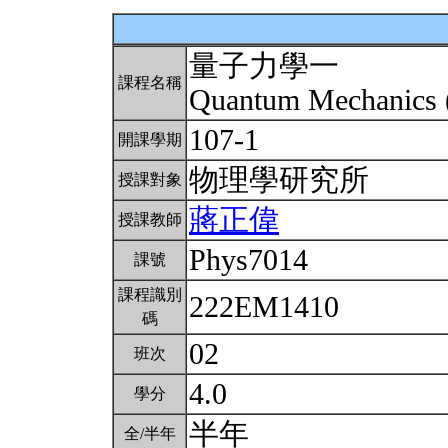
量子力學一
課程名稱
Quantum Mechanics 
107-1
開課學期
物理學研究所
授課對象
蔣正偉
授課教師
Phys7014
課號
課程識別
222EM1410
碼
02
班次
4.0
學分
半年
全/半年