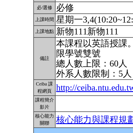
必修
必/選修
星期一3,4(10:20~12:
上課時間
新物111新物111
上課地點
本課程以英語授課
限學號雙號
備註
總人數上限：60人
外系人數限制：5
Ceiba 課
http://ceiba.ntu.ed
程網頁
課程簡介
影片
核心能力
核心能力與課程規
關聯