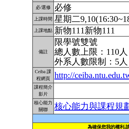
必修
必/選修
星期二9,10(16:30~18
上課時間
新物111新物111
上課地點
限學號雙號
總人數上限：110人
備註
外系人數限制：5
Ceiba 課
http://ceiba.ntu.edu
程網頁
課程簡介
影片
核心能力
核心能力與課程規
關聯
為確保您我的權利,