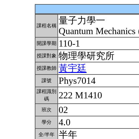
量子力學一
課程名稱
Quantum Mechanics 
110-1
開課學期
物理學研究所
授課對象
黃宇廷
授課教師
Phys7014
課號
課程識別
222 M1410
碼
02
班次
4.0
學分
半年
全/半年