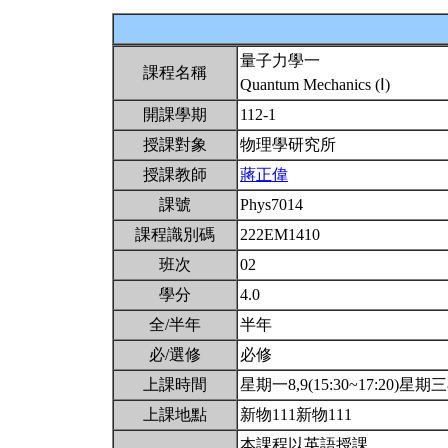
量子力學一
課程名稱
Quantum Mechanics (Ⅰ)
開課學期
112-1
授課對象
物理學研究所
授課教師
蔣正偉
課號
Phys7014
課程識別碼
222EM1410
班次
02
學分
4.0
全/半年
半年
必/選修
必修
上課時間
星期一8,9(15:30~17:20)星期三8,
上課地點
新物111新物111
本課程以英語授課。