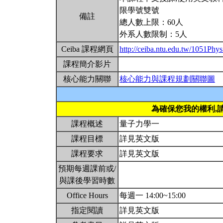
限學號雙號
備註
總人數上限：60人
外系人數限制：5人
Ceiba 課程網頁
http://ceiba.ntu.edu.tw/1051Ph
課程簡介影片
核心能力關聯
核心能力與課程規劃關聯圖
為確保您我的權利,
課程概述
量子力學一
課程目標
詳見英文版
課程要求
詳見英文版
預期每週課前或/
與課後學習時數
Office Hours
每週一 14:00~15:00
指定閱讀
詳見英文版