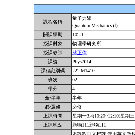
量子力學一
課程名稱
Quantum Mechanics (Ⅰ)
開課學期
105-1
授課對象
物理學研究所
授課教師
蔣正偉
課號
Phys7014
課程識別碼
222 M1410
班次
02
學分
4
全/半年
半年
必/選修
必修
上課時間
星期一3,4(10:20~12:10)星期三3,
上課地點
新物111新物111
本課程中文授課,使用英文教