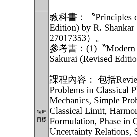
教科書：〝Principles of
Edition) by R. S
27017353）。
參考書：(1)〝Modern Qu
Sakurai (Revised Edit
課程內容： 包括Review of 
Problems in Classical 
Mechanics, Simple Pro
Classical Limit, Harmon
課程
Formulation, Phase in
目標
Uncertainty Relations,