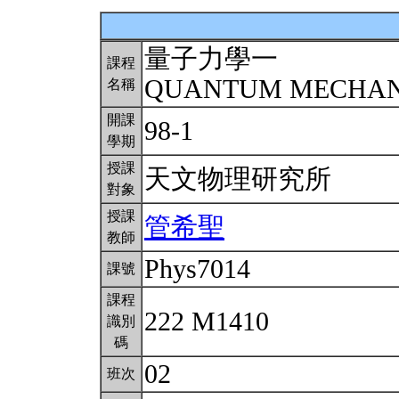
量子力學一
課程
QUANTUM MECHANI
名稱
開課
98-1
學期
授課
天文物理研究所
對象
授課
管希聖
教師
Phys7014
課號
課程
222 M1410
識別
碼
02
班次