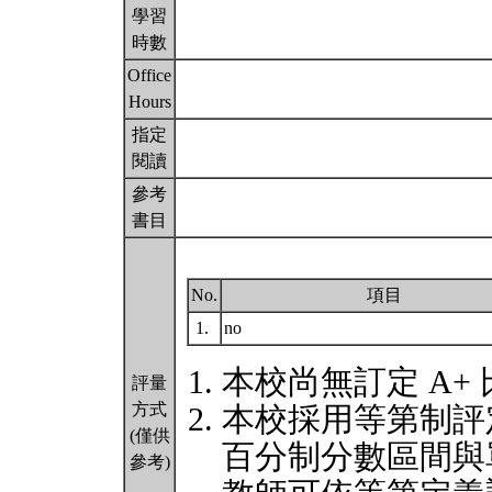
學習
時數
Office
Hours
指定
閱讀
參考
書目
No.
項目
1.
no
本校尚無訂定 A+
評量
方式
本校採用等第制評
(僅供
百分制分數區間與
參考)