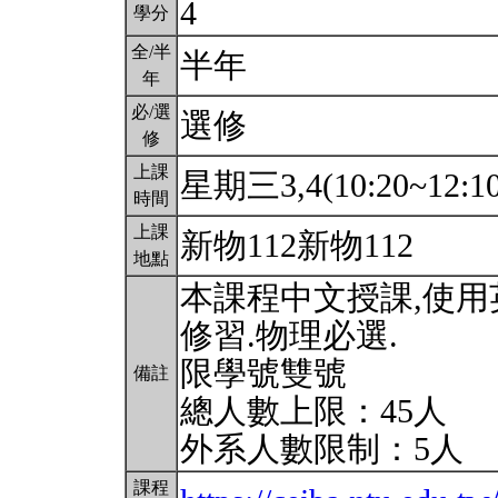
4
學分
全/半
半年
年
必/選
選修
修
上課
星期三3,4(10:20~12:1
時間
上課
新物112新物112
地點
本課程中文授課,使
修習.物理必選.
限學號雙號
備註
總人數上限：45人
外系人數限制：5人
課程