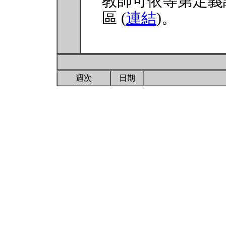
教師可依等第定義
區 (
連結
)。
週次
日期