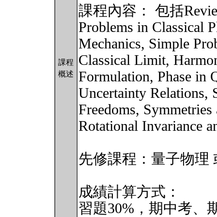
課程內容： 包括Review of 
Problems in Classical 
Mechanics, Simple Pro
Classical Limit, Harmon
課程
Formulation, Phase in
概述
Uncertainty Relations,
Freedoms, Symmetries a
Rotational Invarianc
先修課程：量子物理 
成績計算方式：
習題30%，期中考、