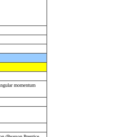
, angular momentum
on (Pearson Prentice