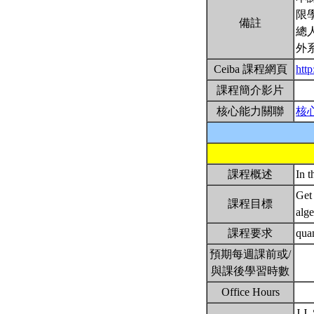
限
備註
總
外
Ceiba 課程網頁
htt
課程簡介影片
核心能力關聯
核
課程概述
In t
Get
課程目標
alge
課程要求
quan
預期每週課前或/
與課後學習時數
Office Hours
J.J