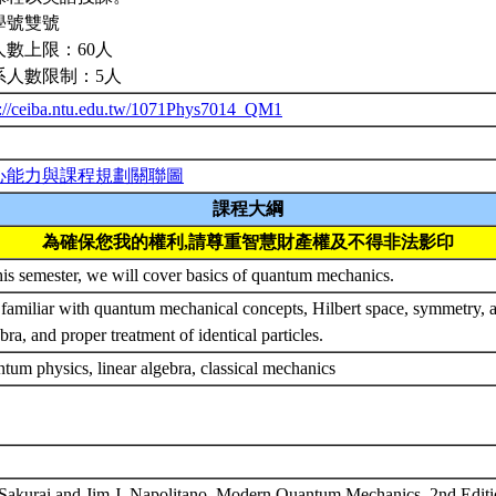
學號雙號
人數上限：60人
系人數限制：5人
p://ceiba.ntu.edu.tw/1071Phys7014_QM1
心能力與課程規劃關聯圖
課程大綱
為確保您我的權利,請尊重智慧財產權及不得非法影印
his semester, we will cover basics of quantum mechanics.
 familiar with quantum mechanical concepts, Hilbert space, symmetry
bra, and proper treatment of identical particles.
tum physics, linear algebra, classical mechanics
. Sakurai and Jim J. Napolitano, Modern Quantum Mechanics, 2nd Editi