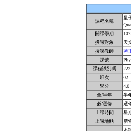
量
課程名稱
Qua
開課學期
107
授課對象
天
授課教師
蔣
課號
Phy
課程識別碼
22
班次
02
學分
4.0
全/半年
半
必/選修
選
上課時間
星期一
上課地點
新物
本