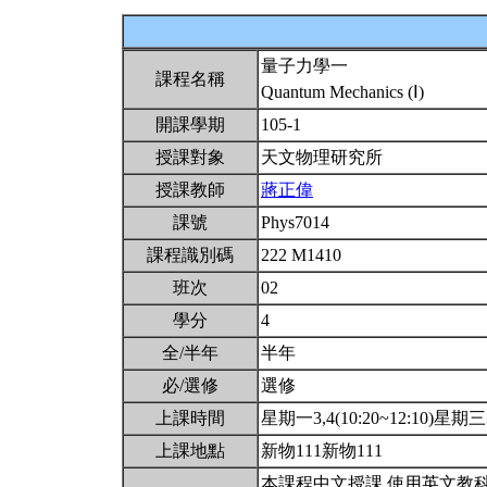
量子力學一
課程名稱
Quantum Mechanics (Ⅰ)
開課學期
105-1
授課對象
天文物理研究所
授課教師
蔣正偉
課號
Phys7014
課程識別碼
222 M1410
班次
02
學分
4
全/半年
半年
必/選修
選修
上課時間
星期一3,4(10:20~12:10)星期三3,
上課地點
新物111新物111
本課程中文授課,使用英文教