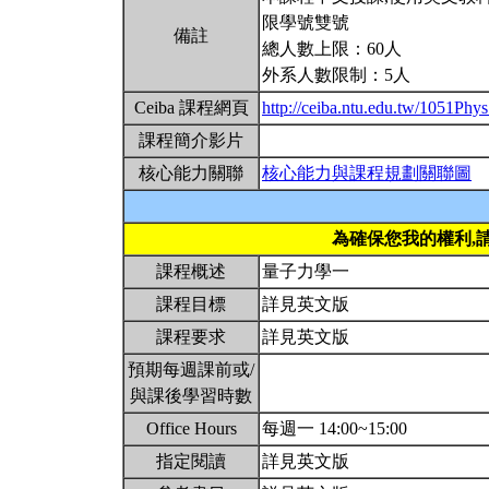
限學號雙號
備註
總人數上限：60人
外系人數限制：5人
Ceiba 課程網頁
http://ceiba.ntu.edu.tw/1051Ph
課程簡介影片
核心能力關聯
核心能力與課程規劃關聯圖
為確保您我的權利,
課程概述
量子力學一
課程目標
詳見英文版
課程要求
詳見英文版
預期每週課前或/
與課後學習時數
Office Hours
每週一 14:00~15:00
指定閱讀
詳見英文版