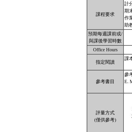
計分
期末考
課程要求
作業
助教
預期每週課前或/
與課後學習時數
Office Hours
課本：
指定閱讀
參考書
參考書目
E. 
評量方式
(僅供參考)