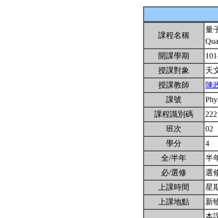
量
課程名稱
Qua
開課學期
101
授課對象
天
授課教師
陳
課號
Phy
課程識別碼
222
班次
02
學分
4
全/半年
半
必/選修
選
上課時間
星期一
上課地點
新物
本