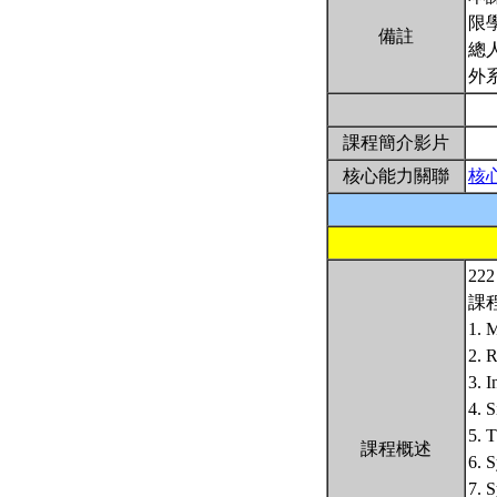
限
備註
總
外
課程簡介影片
核心能力關聯
核
22
課
1. M
2. 
3. 
4. 
5. 
課程概述
6. 
7. 