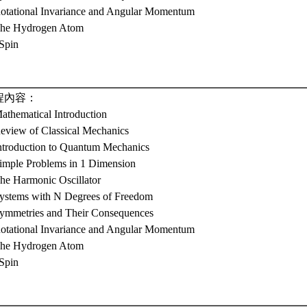
Rotational Invariance and Angular Momentum
The Hydrogen Atom
 Spin
程內容：
athematical Introduction
Review of Classical Mechanics
Introduction to Quantum Mechanics
Simple Problems in 1 Dimension
The Harmonic Oscillator
Systems with N Degrees of Freedom
Symmetries and Their Consequences
Rotational Invariance and Angular Momentum
The Hydrogen Atom
 Spin