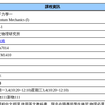
課程資訊
子力學一
ntum Mechanics (Ⅰ)
-1
文物理研究所
政維
s7014
 M1410
年
修
3,4(10:20~12:10)星期三3,4(10:20~12:10)
111新物111
課程中文授課,使用英文教科書。限非在職專班學生修習.物理必選