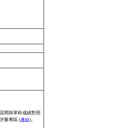
區間與單科成績對照
量專區 (
連結
)。