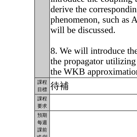
derive the correspondi
phenomenon, such as A
will be discussed.
8. We will introduce th
the propagator utilizing
the WKB approximatio
課程
待補
目標
課程
要求
預期
每週
課前