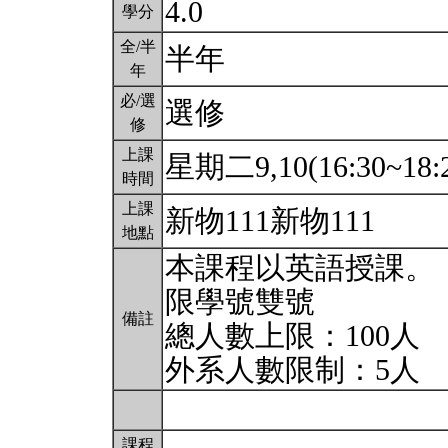
4.0
學分
全/半
半年
年
必/選
選修
修
上課
星期二9,10(16:30~18:
時間
上課
新物111新物111
地點
本課程以英語授課。
限學號雙號
備註
總人數上限：100人
外系人數限制：5人
課程