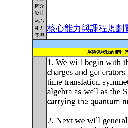
簡介
影片
核心
核心能力與課程規劃
能力
關聯
為確保您我的權利,
1. We will begin with 
charges and generators i
time translation symmet
algebra as well as the 
carrying the quantum n
2. Next we will general