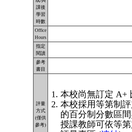
或/與
課後
學習
時數
Office
Hours
指定
閱讀
參考
書目
本校尚無訂定 A+
本校採用等第制評
評量
方式
的百分制分數區間
(僅供
授課教師可依等第
參考)