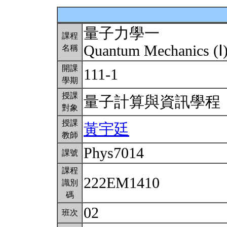
量子力學一
課程
Quantum Mechanics (Ⅰ
名稱
開課
111-1
學期
授課
量子計算與資訊學
對象
授課
黃宇廷
教師
Phys7014
課號
課程
222EM1410
識別
碼
02
班次