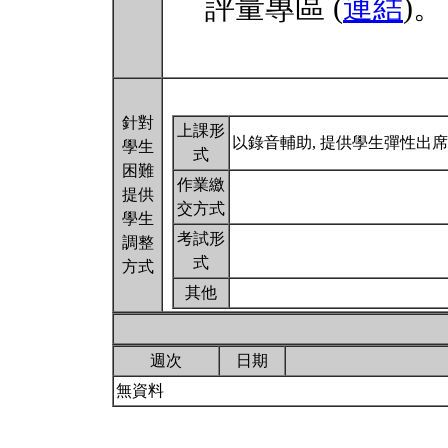
評量專區 (
連結
)。
針對
上課形
以錄音輔助, 提供學生彈性出
學生
式
困難
作業繳
提供
交方式
學生
考試形
調整
式
方式
其他
週次
日期
無資料