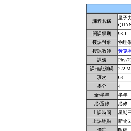
量子
課程名稱
QUAN
開課學期
93-1
授課對象
物理
授課教師
黃克
課號
Phys7
課程識別碼
222 M
班次
03
學分
4
全/半年
半年
必/選修
必修
上課時間
星期三A
上課地點
新物6
備註
限碩