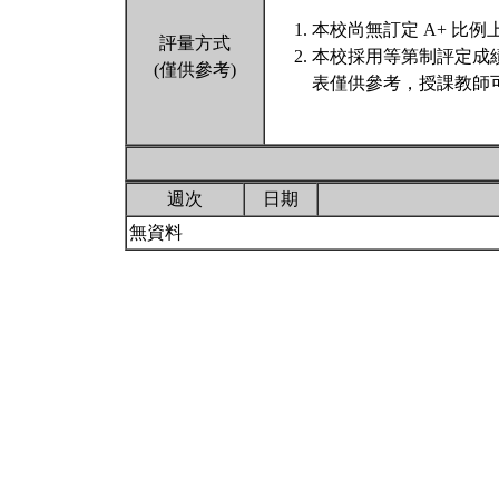
本校尚無訂定 A+ 比例
評量方式
本校採用等第制評定成
(僅供參考)
表僅供參考，授課教師
週次
日期
無資料