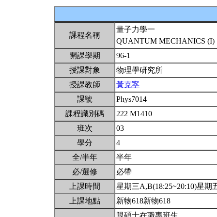
量子力學一
課程名稱
QUANTUM MECHANICS (I)
開課學期
96-1
授課對象
物理學研究所
授課教師
黃克寧
課號
Phys7014
課程識別碼
222 M1410
班次
03
學分
4
全/半年
半年
必/選修
必帶
上課時間
星期三A,B(18:25~20:10)星期五A
上課地點
新物618新物618
限碩士在職專班生