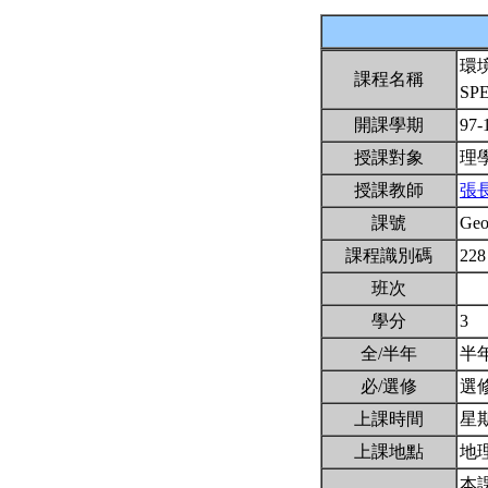
環
課程名稱
SP
開課學期
97-
授課對象
理
授課教師
張
課號
Ge
課程識別碼
228
班次
學分
3
全/半年
半
必/選修
選
上課時間
星期
上課地點
地理
本