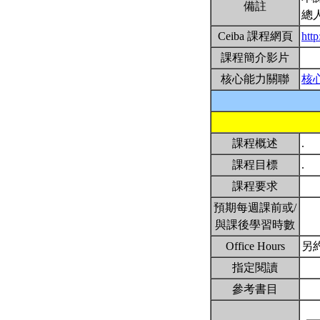
備註
總
Ceiba 課程網頁
http
課程簡介影片
核心能力關聯
核
課程概述
.
課程目標
.
課程要求
預期每週課前或/
與課後學習時數
Office Hours
另
指定閱讀
參考書目