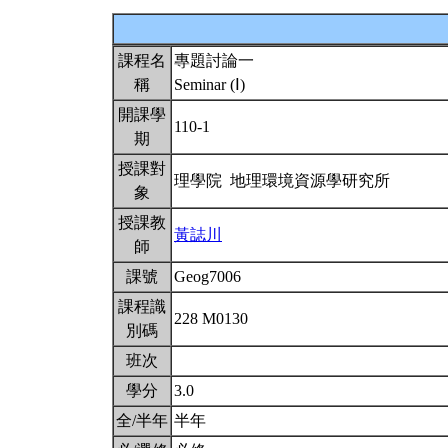
課程名
專題討論一
稱
Seminar (Ⅰ)
開課學
110-1
期
授課對
理學院 地理環境資源學研究所
象
授課教
黃誌川
師
課號
Geog7006
課程識
228 M0130
別碼
班次
學分
3.0
全/半年
半年