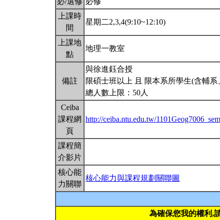
必/選修
必修
上課時
星期二2,3,4(9:10~12:10)
間
上課地
地理一教室
點
與徐進鈺合授
備註
限碩士班以上 且 限本系所學生(含輔系
總人數上限：50人
Ceiba
課程網
http://ceiba.ntu.edu.tw/1101Geog7006_sem
頁
課程簡
介影片
核心能
核心能力與課程規劃關聯圖
力關聯
為確保您我的權利,