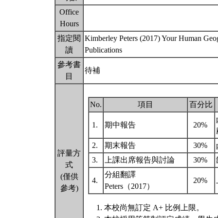
Office
Hours
指定閱
Kimberley Peters (2017) Your Human Geogr
讀
Publications
參考書
待補
目
No.
項目
百分比
1.
期中報告
20%
2.
期末報告
30%
評量方
3.
上課出席報告與討論
30%
式
分組翻譯
(僅供
4.
20%
Peters（2017）
參考)
本校尚無訂定 A+ 比例上限。