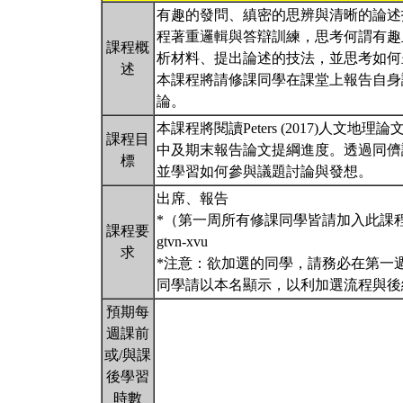
有趣的發問、縝密的思辨與清晰的論述
程著重邏輯與答辯訓練，思考何謂有趣
課程概
析材料、提出論述的技法，並思考如何
述
本課程將請修課同學在課堂上報告自身
論。
本課程將閱讀Peters (2017)人
課程目
中及期末報告論文提綱進度。透過同儕
標
並學習如何參與議題討論與發想。
出席、報告
*（第一周所有修課同學皆請加入此課程連結）人文組
課程要
gtvn-xvu
求
*注意：欲加選的同學，請務必在第一
同學請以本名顯示，以利加選流程與
預期每
週課前
或/與課
後學習
時數