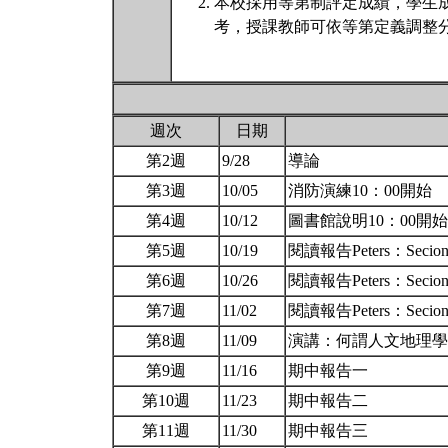
本校採用等第制評定成績，學生
考，授課教師可依等第定義調整分
週次
日期
第2週
9/28
導論
第3週
10/05
消防演練10：00開始
第4週
10/12
圖書館說明10：00開
第5週
10/19
閱讀報告Peters：Secion1
第6週
10/26
閱讀報告Peters：Secion
第7週
11/02
閱讀報告Peters：Secion3 
第8週
11/09
演講：何謂人文地理
第9週
11/16
期中報告一
第10週
11/23
期中報告二
第11週
11/30
期中報告三