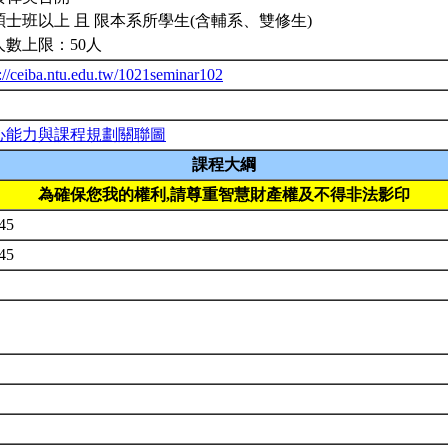
碩士班以上 且 限本系所學生(含輔系、雙修生)
人數上限：50人
p://ceiba.ntu.edu.tw/1021seminar102
心能力與課程規劃關聯圖
課程大綱
為確保您我的權利,請尊重智慧財產權及不得非法影印
345
345