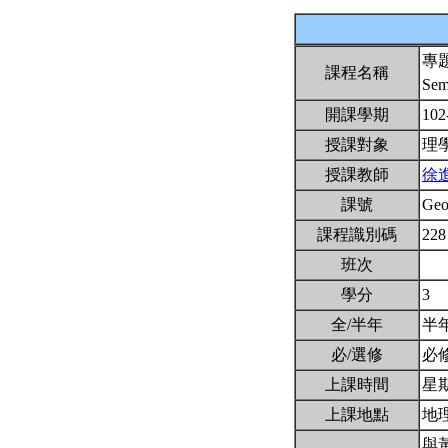
專
課程名稱
Sem
開課學期
102
授課對象
理
授課教師
徐
課號
Ge
課程識別碼
228
班次
學分
3
全/半年
半
必/選修
必
上課時間
星期二
上課地點
地理
與