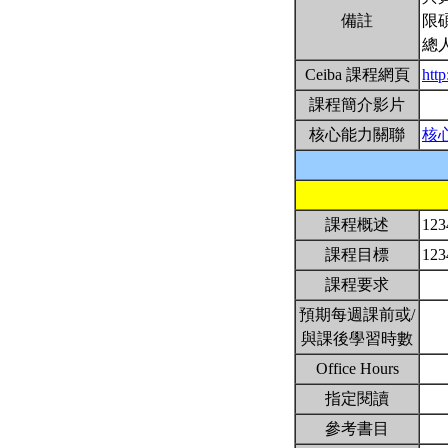
備註
限
總
Ceiba 課程網頁
htt
課程簡介影片
核心能力關聯
核
課程概述
12
課程目標
12
課程要求
預期每週課前或/
與課後學習時數
Office Hours
指定閱讀
參考書目