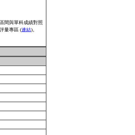
區間與單科成績對照
量專區 (
連結
)。