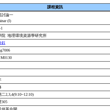
課程資訊
題討論一
inar (Ⅰ)
-1
學院 地理環境資源學研究所
進鈺
og7006
 M0130
年
修
2,3,4(9:10~12:10)
305
黃倬英合開