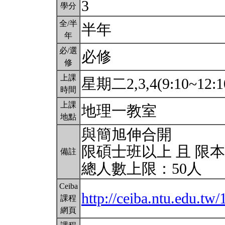
3
學分
全/半
半年
年
必/選
必修
修
上課
星期二2,3,4(9:10~12:1
時間
上課
地理一教室
地點
與簡旭伸合開
限碩士班以上 且 限
備註
總人數上限：50人
Ceiba
http://ceiba.ntu.edu.t
課程
網頁