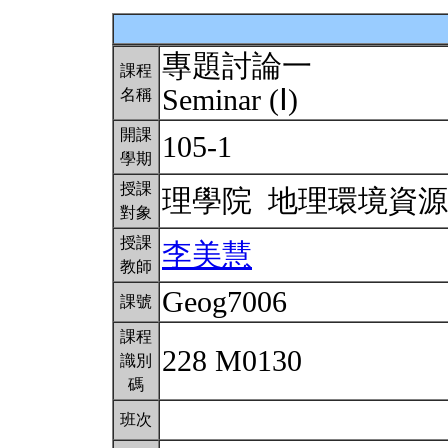
專題討論一
課程
Seminar (Ⅰ)
名稱
開課
105-1
學期
授課
理學院 地理環境資
對象
授課
李美慧
教師
Geog7006
課號
課程
228 M0130
識別
碼
班次