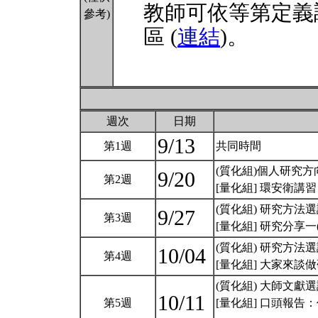
教師可依等第定義
參考)
區 (
連結
)。
週次
日期
9/13
第1週
共同時間
(質化組)個人研究方
9/20
第2週
[量化組] 環安衛講
(質化組) 研究方法
9/27
第3週
[量化組] 研究分享
(質化組) 研究方法
10/04
第4週
[量化組] 大家來
(質化組) 大師文獻選讀:Key 
10/11
第5週
[量化組] 口頭報告：