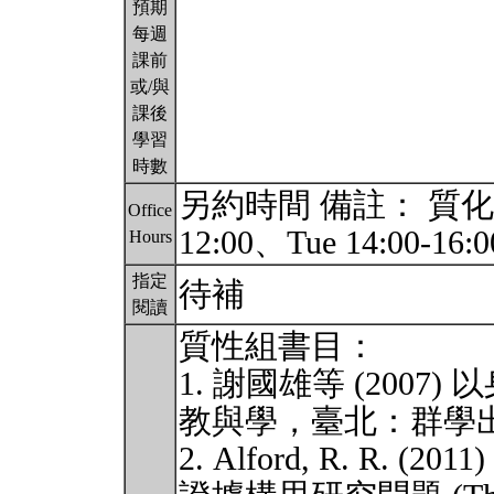
預期
每週
課前
或/與
課後
學習
時數
另約時間 備註： 質化組助
Office
12:00、Tue 14:00-16:
Hours
指定
待補
閱讀
質性組書目：
1. 謝國雄等 (200
教與學，臺北：群學
2. Alford, R. R