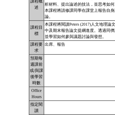
課程概
析材料、提出論述的技法，並思考如何
述
本課程將請修課同學在課堂上報告自身
論。
本課程將閱讀Peters (2017)人
課程目
中及期末報告論文提綱進度。透過同儕
標
並學習如何參與議題討論與發想。
課程要
出席、報告
求
預期每
週課前
或/與課
後學習
時數
Office
Hours
指定閱
讀