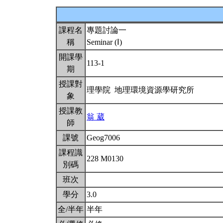
課程名
專題討論一
稱
Seminar (Ⅰ)
開課學
113-1
期
授課對
理學院 地理環境資源學研究所
象
授課教
翁 葳
師
課號
Geog7006
課程識
228 M0130
別碼
班次
學分
3.0
全/半年
半年