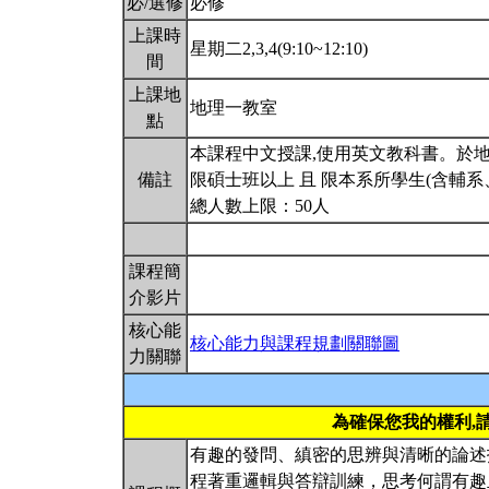
必/選修
必修
上課時
星期二2,3,4(9:10~12:10)
間
上課地
地理一教室
點
本課程中文授課,使用英文教科書。於地
備註
限碩士班以上 且 限本系所學生(含輔系
總人數上限：50人
課程簡
介影片
核心能
核心能力與課程規劃關聯圖
力關聯
為確保您我的權利,
有趣的發問、縝密的思辨與清晰的論述
程著重邏輯與答辯訓練，思考何謂有趣