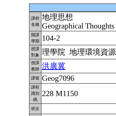
地理思想
課程
Geographical Thought
名稱
開課
104-2
學期
授課
理學院 地理環境資
對象
授課
洪廣冀
教師
Geog7096
課號
課程
228 M1150
識別
碼
班次