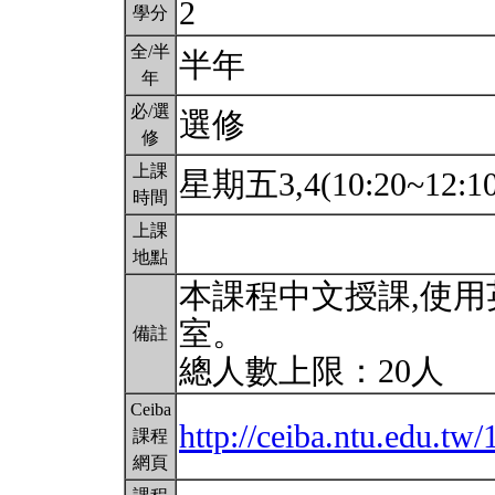
2
學分
全/半
半年
年
必/選
選修
修
上課
星期五3,4(10:20~12:1
時間
上課
地點
本課程中文授課,使
室。
備註
總人數上限：20人
Ceiba
http://ceiba.ntu.edu.t
課程
網頁