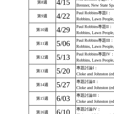
4/15
第8週
Brenner, New State Sp
Paul Robbins專題I：
4/22
第9週
Robbins, Lawn People,
Paul Robbins專題II：
4/29
第10週
Robbins, Lawn People,
Paul Robbins專題III：
5/06
第11週
Robbins, Lawn People,
Paul Robbins專題IV
5/13
第12週
Robbins, Lawn People,
專題討論I：
5/20
第13週
Cloke and Johnston (ed
專題討論II：
5/27
第14週
Cloke and Johnston (ed
專題討論III：
6/03
第15週
Cloke and Johnston (ed
專題討論IV：
6/10
第16週