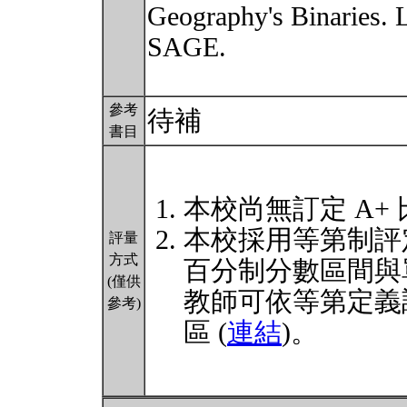
Geography's Binaries. 
SAGE.
參考
待補
書目
本校尚無訂定 A+
本校採用等第制評
評量
方式
百分制分數區間與
(僅供
教師可依等第定義
參考)
區 (
連結
)。