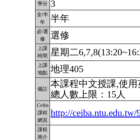
3
學分
全/半
半年
年
必/選
選修
修
上課
星期二6,7,8(13:20~16:
時間
上課
地理405
地點
本課程中文授課,使
備註
總人數上限：15人
Ceiba
http://ceiba.ntu.edu.t
課程
網頁
課程
簡介