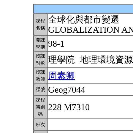
全球化與都市變遷
課程
GLOBALIZATION A
名稱
開課
98-1
學期
授課
理學院 地理環境資
對象
授課
周素卿
教師
Geog7044
課號
課程
228 M7310
識別
碼
班次