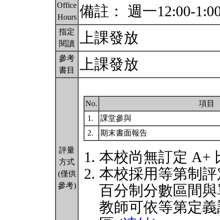
Office
備註： 週一12:00-1:0
Hours
指定
上課發放
閱讀
參考
上課發放
書目
No.
項目
1.
課堂參與
2.
期末書面報告
評量
本校尚無訂定 A+
方式
本校採用等第制評
(僅供
參考)
百分制分數區間與
教師可依等第定義