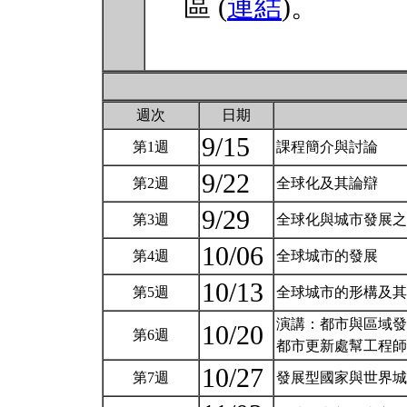
區 (
連結
)。
週次
日期
9/15
第1週
課程簡介與討論
9/22
第2週
全球化及其論辯
9/29
第3週
全球化與城市發展
10/06
第4週
全球城市的發展
10/13
第5週
全球城市的形構及
演講：都市與區域發
10/20
第6週
都市更新處幫工程
10/27
第7週
發展型國家與世界