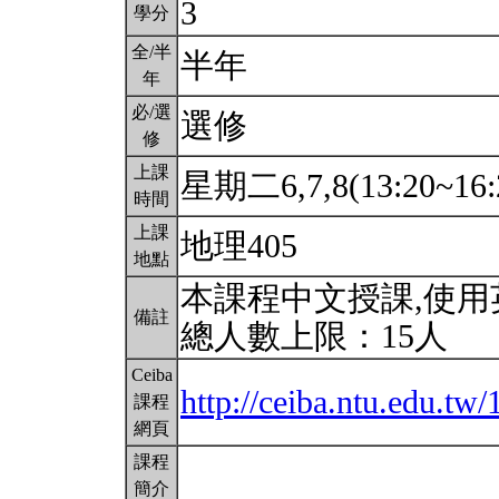
3
學分
全/半
半年
年
必/選
選修
修
上課
星期二6,7,8(13:20~16:
時間
上課
地理405
地點
本課程中文授課,使
備註
總人數上限：15人
Ceiba
http://ceiba.ntu.edu.t
課程
網頁
課程
簡介