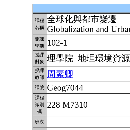
全球化與都市變遷
課程
Globalization and Urb
名稱
開課
102-1
學期
授課
理學院 地理環境資
對象
授課
周素卿
教師
Geog7044
課號
課程
228 M7310
識別
碼
班次