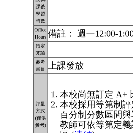
課後
學習
時數
Office
備註： 週一12:00-1:0
Hours
指定
閱讀
參考
上課發放
書目
本校尚無訂定 A+
本校採用等第制評
評量
方式
百分制分數區間與
(僅供
教師可依等第定義
參考)