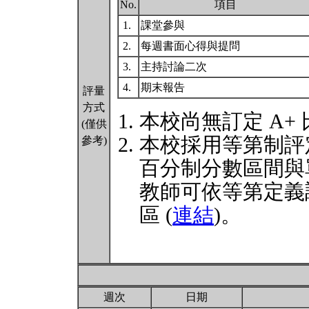
No.
項目
1.
課堂參與
2.
每週書面心得與提問
3.
主持討論二次
4.
期末報告
評量
方式
本校尚無訂定 A+
(僅供
本校採用等第制評
參考)
百分制分數區間與
教師可依等第定義
區 (
連結
)。
週次
日期