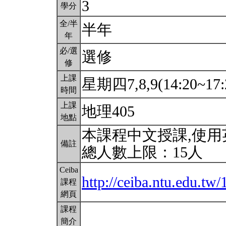
3
學分
全/半
半年
年
必/選
選修
修
上課
星期四7,8,9(14:20~17:
時間
上課
地理405
地點
本課程中文授課,使
備註
總人數上限：15人
Ceiba
http://ceiba.ntu.edu.t
課程
網頁
課程
簡介