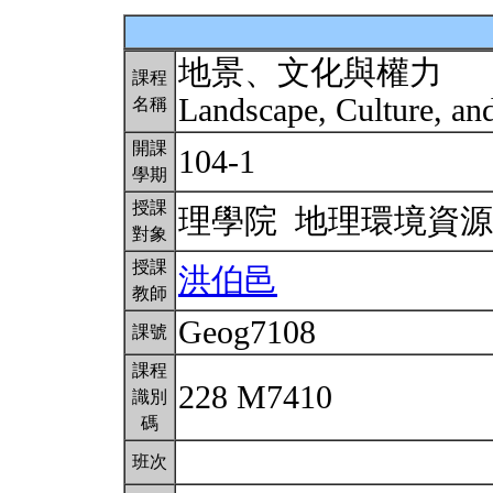
地景、文化與權力
課程
Landscape, Culture, a
名稱
開課
104-1
學期
授課
理學院 地理環境資
對象
授課
洪伯邑
教師
Geog7108
課號
課程
228 M7410
識別
碼
班次