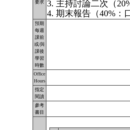
3. 主持討論二次（20
要求
4. 期末報告（40%
預期
每週
課前
或/與
課後
學習
時數
Office
Hours
指定
閱讀
參考
書目