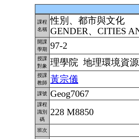
性別、都市與文化
課程
GENDER、CITIES A
名稱
開課
97-2
學期
授課
理學院 地理環境資
對象
授課
黃宗儀
教師
Geog7067
課號
課程
228 M8850
識別
碼
班次