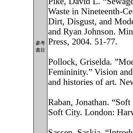
Pike, David L. “Sewage
Waste in Nineteenth-Ce
Dirt, Disgust, and Mod
and Ryan Johnson. Minn
Press, 2004. 51-77.
參考
書目
Pollock, Griselda. ”Mod
Femininity.” Vision and
and histories of art. N
Raban, Jonathan. “Soft
Soft City. London: Harv
Sassen, Saskia. “Introd