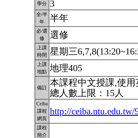
3
學分
全/半
半年
年
必/選
選修
修
上課
星期三6,7,8(13:20~16:
時間
上課
地理405
地點
本課程中文授課,使
備註
總人數上限：15人
Ceiba
http://ceiba.ntu.edu.tw
課程
網頁
課程
簡介