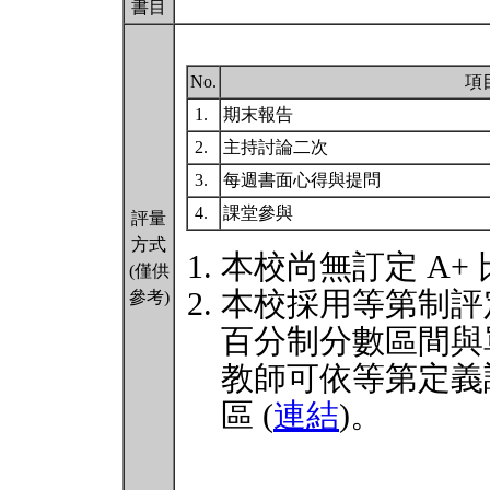
書目
No.
項
1.
期末報告
2.
主持討論二次
3.
每週書面心得與提問
4.
課堂參與
評量
方式
本校尚無訂定 A+
(僅供
本校採用等第制評
參考)
百分制分數區間與
教師可依等第定義
區 (
連結
)。