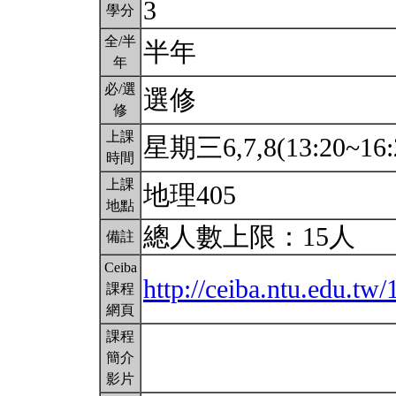
3
學分
全/半
半年
年
必/選
選修
修
上課
星期三6,7,8(13:20~16:
時間
上課
地理405
地點
總人數上限：15人
備註
Ceiba
http://ceiba.ntu.edu.tw
課程
網頁
課程
簡介
影片