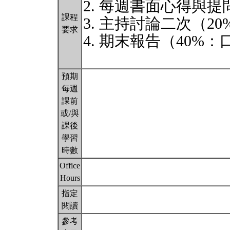
2. 每週書面心得與提
課程
3. 主持討論二次（20
要求
4. 期末報告（40%
預期
每週
課前
或/與
課後
學習
時數
Office
Hours
指定
閱讀
參考