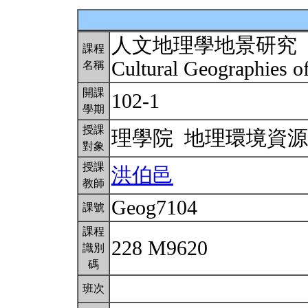
人文地理學地景研究
課程
Cultural Geographies 
名稱
開課
102-1
學期
授課
理學院 地理環境資
對象
授課
洪伯邑
教師
Geog7104
課號
課程
228 M9620
識別
碼
班次