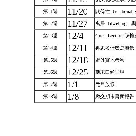
11/20
第11週
關係性（relation
11/27
第12週
寓居（dwelling
12/4
第13週
Guest Lect
12/11
第14週
再思考什麼是地景
12/18
第15週
野外實地考察
12/25
第16週
期末口頭呈現
1/1
第17週
元旦放假
1/8
第18週
繳交期末書面報告