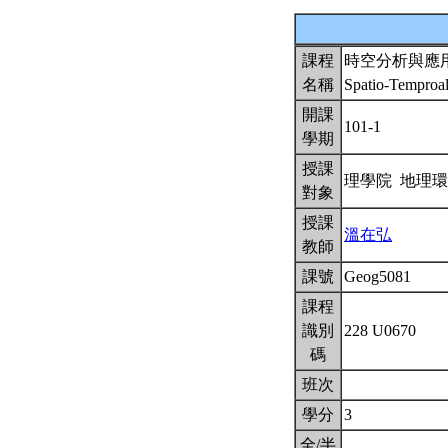
課程
時空分析與應
名稱
Spatio-Temproal
開課
101-1
學期
授課
理學院 地理
對象
授課
溫在弘
教師
課號
Geog5081
課程
識別
228 U0670
碼
班次
學分
3
全/半