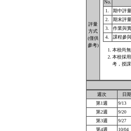
No.
1.
期中評
2.
期末評
評量
3.
作業與
方式
4.
課程參
(僅供
參考)
本校尚無
本校採用
考，授課
週次
日
第1週
9/13
第2週
9/20
第3週
9/27
第4週
10/04