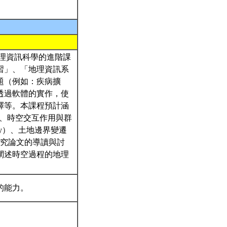
屬於地理資訊科學的進階課
習」、「地理資訊系
題（例如：疾病擴
透過軟體的實作，使
釋等。本課程預計涵
is）、時空交互作用與群
ajectory）、土地邊界變遷
透過實證研究論文的導讀與討
闡述時空過程的地理
的能力。