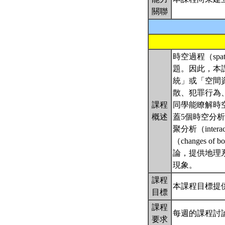
關聯
時空過程（spa
題。因此，本
統」或「空間
散、犯罪行為
課程
同學能瞭解時
概述
蓋5個時空分析的
聚分析（interact
（changes 
論，提供地理
現象。
課程
本課程目標提
目標
課程
每週的課程討
要求