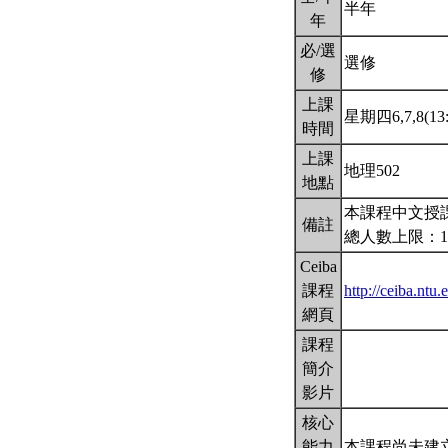
半年
年
必/選
選修
修
上課
星期四6,7,8(13:
時間
上課
地理502
地點
本課程中文授
備註
總人數上限：1
Ceiba
課程
http://ceiba.ntu
網頁
課程
簡介
影片
核心
能力
本課程尚未建