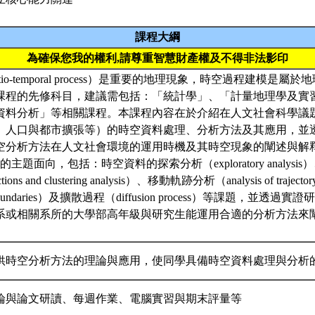
課程大綱
為確保您我的權利,請尊重智慧財產權及不得非法影印
tio-temporal process）是重要的地理現象，時空過程建模是
課程的先修科目，建議需包括：「統計學」、「計量地理學及實
資料分析」等相關課程。本課程內容在於介紹在人文社會科學議
、人口與都市擴張等）的時空資料處理、分析方法及其應用，並
空分析方法在人文社會環境的運用時機及其時空現象的闡述與解
主題面向，包括：時空資料的探索分析（exploratory analys
ions and clustering analysis）、移動軌跡分析（analysis of tr
of boundaries）及擴散過程（diffusion process）等課題，並
系或相關系所的大學部高年級與研究生能運用合適的分析方法來
供時空分析方法的理論與應用，使同學具備時空資料處理與分析
論與論文研讀、每週作業、電腦實習與期末評量等