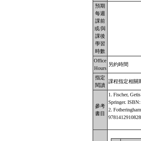
預期
每週
課前
或/與
課後
學習
時數
Office
另約時間
Hours
指定
課程指定相關
閱讀
1. Fischer, Geti
Springer. ISBN
參考
2. Fotheringham
書目
9781412910828