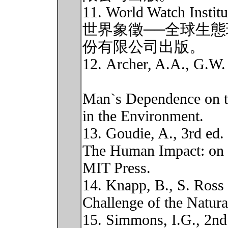
11. World Watch Institu
世界象徵──全球生
份有限公司出版。
12. Archer, A.A., G.W. 
Man`s Dependence on th
in the Environment.
13. Goudie, A., 3rd ed.
The Human Impact: on 
MIT Press.
14. Knapp, B., S. Ross
Challenge of the Natur
15. Simmons, I.G., 2nd