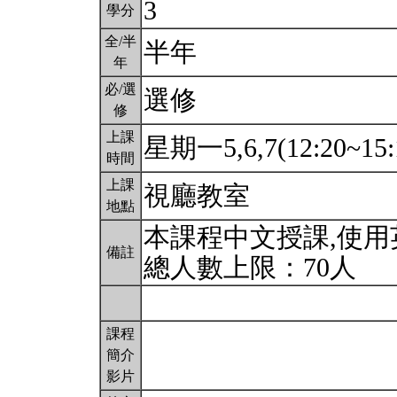
3
學分
全/半
半年
年
必/選
選修
修
上課
星期一5,6,7(12:20~15:
時間
上課
視廳教室
地點
本課程中文授課,使
備註
總人數上限：70人
課程
簡介
影片