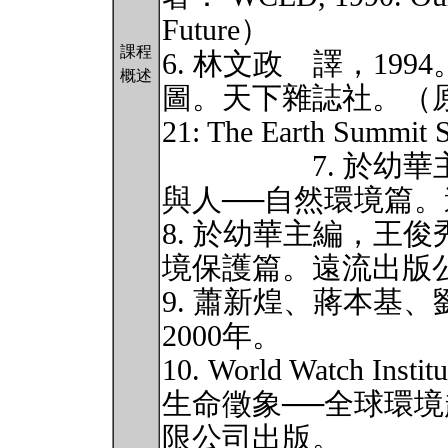
Future）
課程
6. 林文政 譯，19
概述
圖。天下雜誌社。（原著： Sit
21: The Earth Summit S
7. 於幼華主編，
與人──自然環境篇
8. 於幼華主編，王俊
境保護篇。遠流出版
9. 蕭新煌、蔣本基、
2000年。
10. World Watch Institu
生命徵象──全球環
限公司出版。