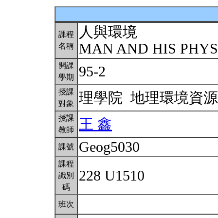
人與環境
課程
MAN AND HIS PHY
名稱
開課
95-2
學期
授課
理學院 地理環境資
對象
授課
王 鑫
教師
Geog5030
課號
課程
228 U1510
識別
碼
班次