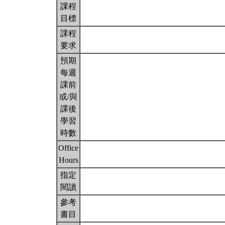
課程
目標
課程
要求
預期
每週
課前
或/與
課後
學習
時數
Office
Hours
指定
閱讀
參考
書目