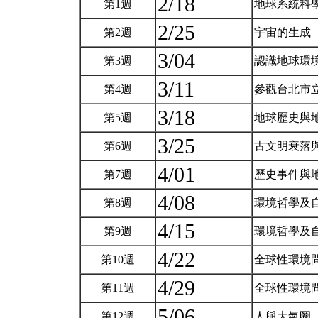
2/18
第1週
地球系統科
2/25
第2週
宇宙的生成
3/04
第3週
認識地球環
3/11
第4週
參觀台北市
3/18
第5週
地球歷史與
3/25
第6週
古文明衰落
4/01
第7週
歷史事件與
4/08
第8週
環境哲學及
4/15
第9週
環境哲學及
4/22
第10週
全球性環境
4/29
第11週
全球性環境
5/06
第12週
人與大氣圈