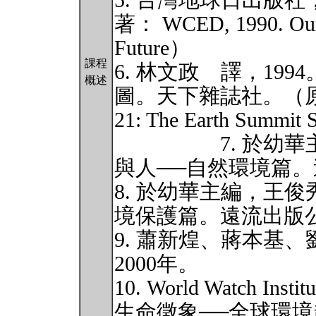
5. 台灣地球日出版社
著： WCED, 1990. Ou
Future）
課程
6. 林文政 譯，19
概述
圖。天下雜誌社。（原著： Sit
21: The Earth Summit S
7. 於幼華主編，
與人──自然環境篇
8. 於幼華主編，王俊
境保護篇。遠流出版
9. 蕭新煌、蔣本基、
2000年。
10. World Watch Institu
生命徵象──全球環