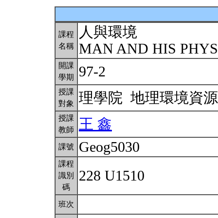
人與環境
課程
MAN AND HIS PHY
名稱
開課
97-2
學期
授課
理學院 地理環境資
對象
授課
王 鑫
教師
Geog5030
課號
課程
228 U1510
識別
碼
班次