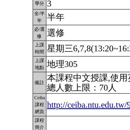
3
學分
全/半
半年
年
必/選
選修
修
上課
星期三6,7,8(13:20~16:
時間
上課
地理305
地點
本課程中文授課,使
備註
總人數上限：70人
Ceiba
http://ceiba.ntu.edu.t
課程
網頁
課程
簡介