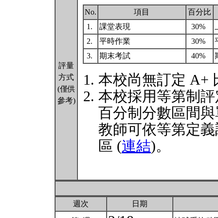
No.
項目
百分比
1.
課堂表現
30%
2.
平時作業
30%
3.
期末考試
40%
評量
本校尚無訂定 A+
方式
(僅供
本校採用等第制評
參考)
百分制分數區間與
教師可依等第定義
區 (
連結
)。
週次
日期