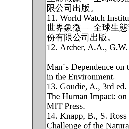
限公司出版。
11. World Watch Institu
世界象徵──全球生
份有限公司出版。
12. Archer, A.A., G.W. 
Man`s Dependence on th
in the Environment.
13. Goudie, A., 3rd ed.
The Human Impact: on 
MIT Press.
14. Knapp, B., S. Ross
Challenge of the Natur