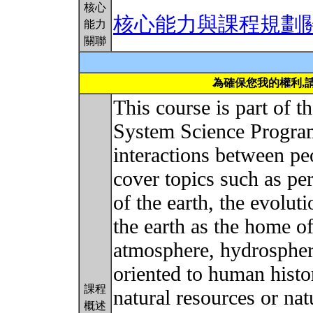
核心
核心能力與課程規劃
能力
關聯
為確保您我的權利,
This course is part of 
System Science Program
interactions between peo
cover topics such as pe
of the earth, the evolut
the earth as the home 
atmosphere, hydrospher
oriented to human histo
課程
natural resources or nat
概述