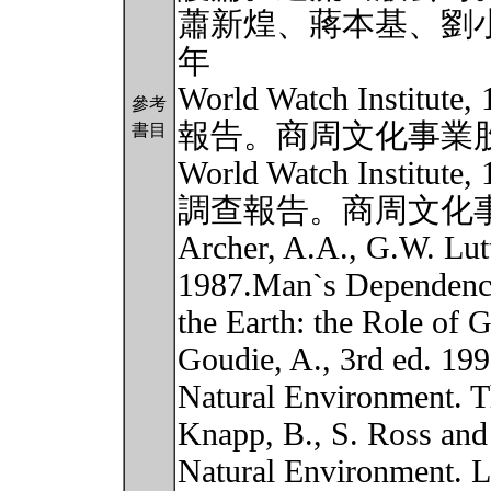
蕭新煌、蔣本基、劉小如
年
World Watch Inst
參考
報告。商周文化事業
書目
World Watch Inst
調查報告。商周文化
Archer, A.A., G.W. Lutt
1987.Man`s Dependenc
the Earth: the Role of 
Goudie, A., 3rd ed. 19
Natural Environment. T
Knapp, B., S. Ross and
Natural Environment. 