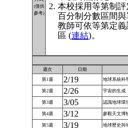
本校採用等第制評
(僅供
參考)
百分制分數區間與
教師可依等第定義
區 (
連結
)。
週次
日期
2/19
第1週
地球系統科
2/26
第2週
宇宙的生成
3/05
第3週
認識地球環
3/12
第4週
參觀天文博
3/19
第5週
地球歷史與