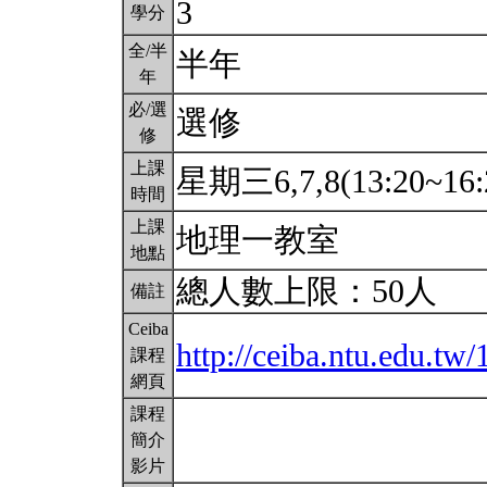
3
學分
全/半
半年
年
必/選
選修
修
上課
星期三6,7,8(13:20~16:
時間
上課
地理一教室
地點
總人數上限：50人
備註
Ceiba
http://ceiba.ntu.edu.t
課程
網頁
課程
簡介
影片