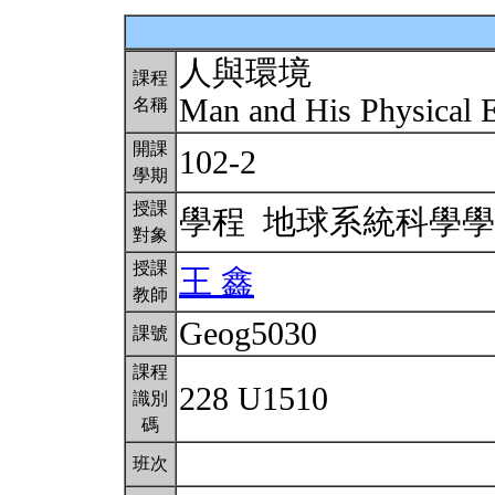
人與環境
課程
Man and His Physical
名稱
開課
102-2
學期
授課
學程 地球系統科學
對象
授課
王 鑫
教師
Geog5030
課號
課程
228 U1510
識別
碼
班次