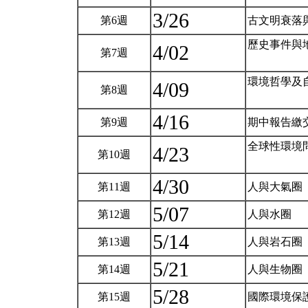
3/26
第6週
古文明衰落
歷史事件與
4/02
第7週
環境哲學及
4/09
第8週
4/16
第9週
期中報告繳
全球性環境
4/23
第10週
4/30
第11週
人與大氣圈
5/07
第12週
人與水圈
5/14
第13週
人與岩石圈
5/21
第14週
人與生物圈
5/28
第15週
國際環境保