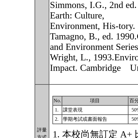
Simmons, I.G., 2nd ed.
Earth: Culture,
Environment, His-tory.
Tamagno, B., ed. 1990
and Environment Series
Wright, L., 1993.Envi
Impact. Cambridge Uni
No.
項目
百
1.
課堂表現
5
2.
學期考試或書面報告
5
評量
本校尚無訂定 A+
方式