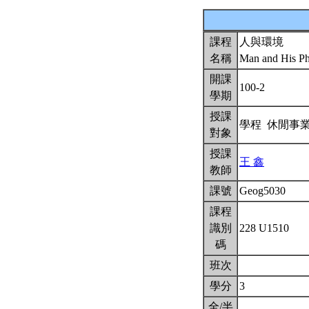
課程
人與環境
名稱
Man and His Ph
開課
100-2
學期
授課
學程 休閒事
對象
授課
王 鑫
教師
課號
Geog5030
課程
識別
228 U1510
碼
班次
學分
3
全/半