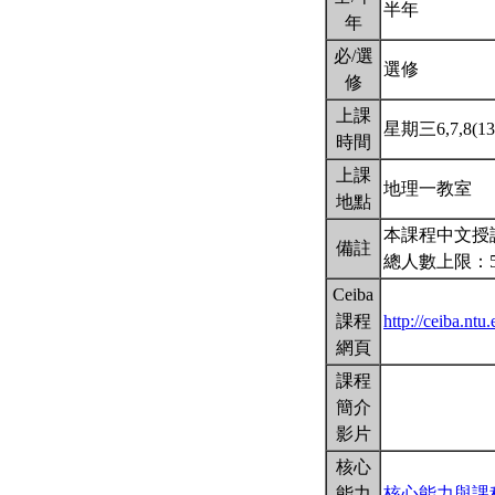
半年
年
必/選
選修
修
上課
星期三6,7,8(13:
時間
上課
地理一教室
地點
本課程中文授
備註
總人數上限：
Ceiba
課程
http://ceiba.n
網頁
課程
簡介
影片
核心
能力
核心能力與課