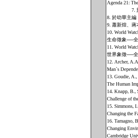
Agenda 21: The
7. 於幼華
8. 於幼華主
9. 蕭新煌、
10. World Watch
生命徵象──
11. World Watch
世界象徵──
12. Archer, A.A
Man`s Dependenc
13. Goudie, A.,
The Human Impa
14. Knapp, B.,
Challenge of t
15. Simmons, I.
Changing the Fa
16. Tamagno, B.
Changing Envir
Cambridge Unive