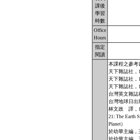
課後
學習
時數
Office
Hours
指定
閱讀
本課程之參考
天下雜誌社，1
天下雜誌社，1
天下雜誌社，1
台灣英文雜誌社
台灣地球日出版社，
林文政 譯，19
21: The Earth S
Planet）
於幼華主編，
於幼華主編，