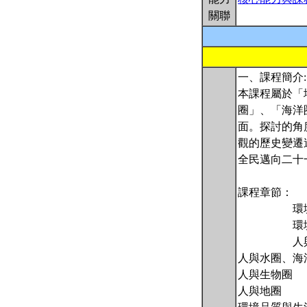
關聯
一、課程簡介:
本課程屬於「
圈」、「海洋
面。探討的角
觀的歷史變遷
全民邁向二十
課程章節：
環境
環境問
人與大
人與水圈、海
人與生物圈
人與地圈