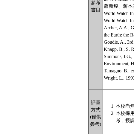
參考
蕭新煌、蔣本基
書目
World Wat
World Wa
Archer, A.A., G
the Earth: the 
Goudie, A., 3r
Knapp, B., S. 
Simmons, I.G., 
Environment, Hi
Tamagno, B., e
Wright, L., 19
評量
本校尚無
方式
本校採
(僅供
考，授課
參考)