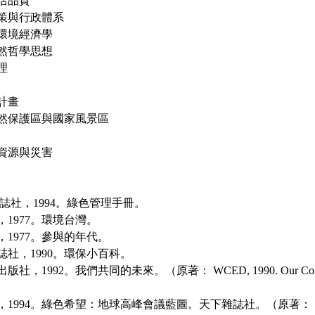
活品質
策與行政體系
環境經濟學
然哲學思想
理
計畫
然保護區與國家風景區
資源與災害
誌社，1994。綠色管理手冊。
社，1977。環境台灣。
社，1977。參與的年代。
雜誌社，1990。環保小百科。
出版社，1992。我們共同的未來。（原著： WCED, 1990. Our Co
，1994。綠色希望：地球高峰會議藍圖。天下雜誌社。（原著： Sitarz,D