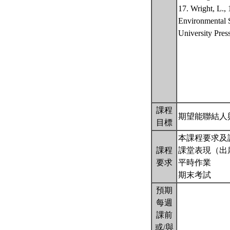
17. Wright, L.,
Environmental 
University Press
課程
期望能聯結人
目標
本課程要求及
課程
課堂表現（出
要求
平時作業
期末考試
預期
每週
課前
或/與