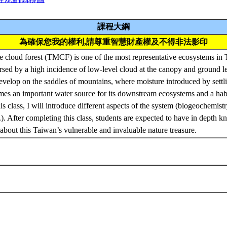
課程大綱
為確保您我的權利,請尊重智慧財產權及不得非法影印
 cloud forest (TMCF) is one of the most representative ecosystems in 
sed by a high incidence of low-level cloud at the canopy and ground l
develop on the saddles of mountains, where moisture introduced by settli
omes an important water source for its downstream ecosystems and a habit
is class, I will introduce different aspects of the system (biogeochemistr
). After completing this class, students are expected to have in dept
about this Taiwan’s vulnerable and invaluable nature treasure.