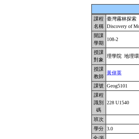
課程
臺灣霧林探索
名稱
Discovery of Mo
開課
108-2
學期
授課
理學院 地理
對象
授課
黃倬英
教師
課號
Geog5101
課程
識別
228 U1540
碼
班次
學分
3.0
全/半