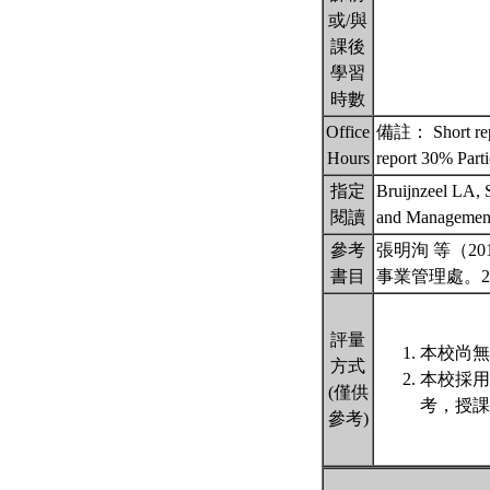
或/與
課後
學習
時數
Office
備註： Short repor
Hours
report 30% Part
指定
Bruijnzeel LA, 
閱讀
and Management
參考
張明洵 等（
書目
事業管理處。2
評量
本校尚無
方式
本校採用
(僅供
考，授課
參考)