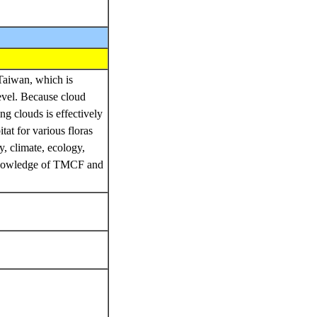
Taiwan, which is
evel. Because cloud
ng clouds is effectively
at for various floras
y, climate, ecology,
h knowledge of TMCF and