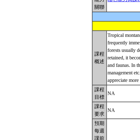
關聯
Tropical montane
frequently immer
forests usually 
課程
retained, it bec
概述
and faunas. In th
management etc.
appreciate more 
課程
NA
目標
課程
NA
要求
預期
每週
課前