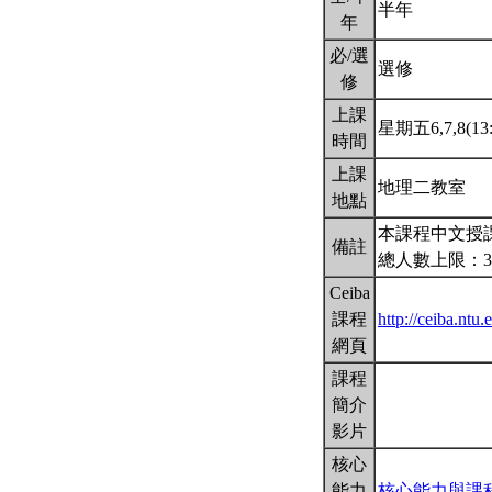
半年
年
必/選
選修
修
上課
星期五6,7,8(13:
時間
上課
地理二教室
地點
本課程中文授
備註
總人數上限：3
Ceiba
課程
http://ceiba.n
網頁
課程
簡介
影片
核心
能力
核心能力與課