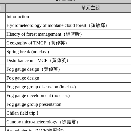
期
單元主題
Introduction
Hydrometeorology of montane cloud forest（羅敏輝）
History of forest management（鍾智昕）
Geography of TMCF（黃倬英）
Spring break (no class)
Disturbance in TMCF（黃倬英）
Fog gauge design（黃倬英）
Fog gauge design
Fog gauge group discussion (in class)
Fog gauge development (no class)
Fog gauge group presentation
Chilan field trip I
Canopy micro-meteorology（徐嘉君）
Bryophytes in TMCF(賴冠宇)