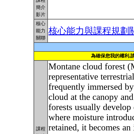
課程
簡介
影片
核心
核心能力與課程規劃
能力
關聯
為確保您我的權利,
Montane cloud forest (
representative terrestri
frequently immersed by 
cloud at the canopy and
forests usually develop
where moisture introduce
retained, it becomes an 
課程