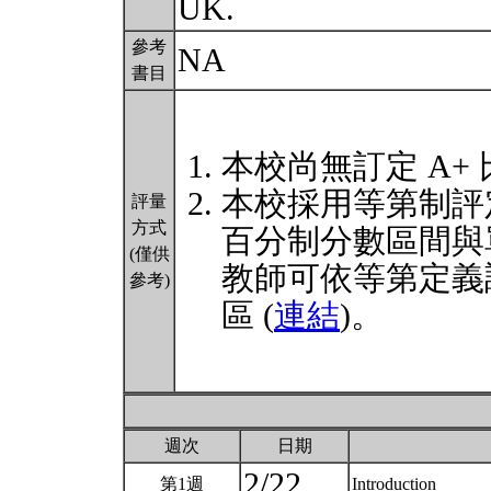
UK.
參考
NA
書目
本校尚無訂定 A+
本校採用等第制評
評量
方式
百分制分數區間與
(僅供
教師可依等第定義
參考)
區 (
連結
)。
週次
日期
2/22
第1週
Introduction