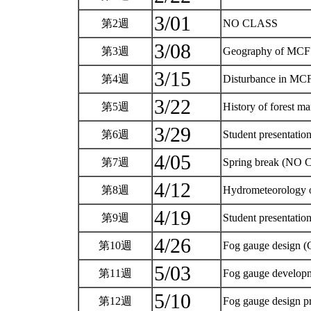
3/01
第2週
NO CLASS
3/08
第3週
Geography of MCF
3/15
第4週
Disturbance in MC
3/22
第5週
History of forest 
3/29
第6週
Student presentatio
4/05
第7週
Spring break (NO
4/12
第8週
Hydrometeorology o
4/19
第9週
Student presentation
4/26
第10週
Fog gauge design 
5/03
第11週
Fog gauge developm
5/10
第12週
Fog gauge design p