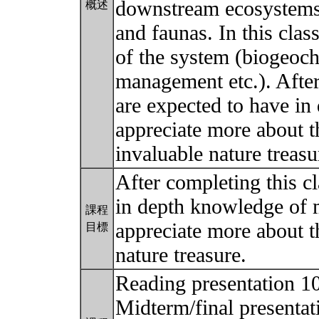
downstream ecosystems a
概述
and faunas. In this class
of the system (biogeoch
management etc.). After
are expected to have i
appreciate more about t
invaluable nature treas
After completing this cl
in depth knowledge of 
課程
appreciate more about t
目標
nature treasure.
Reading presentation 
Midterm/final presenta