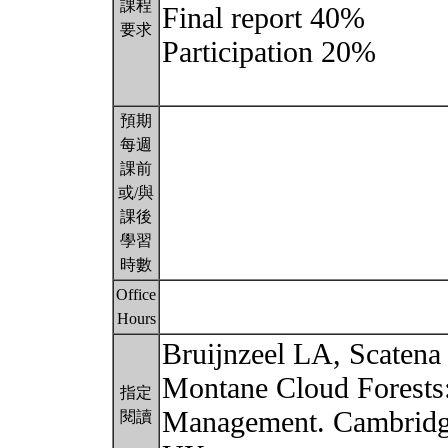
課程
Final report 40%
要求
Participation 20%
預期
每週
課前
或/與
課後
學習
時數
Office
Hours
Bruijnzeel LA, Scatena
Montane Cloud Forests:
指定
Management. Cambridge
閱讀