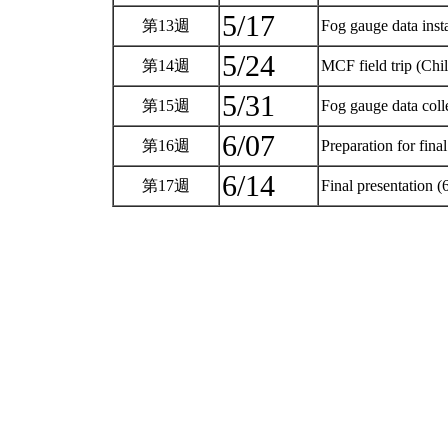
5/17
第13週
Fog gauge data inst
5/24
第14週
MCF field trip (Chi
5/31
第15週
Fog gauge data col
6/07
第16週
Preparation for fina
6/14
第17週
Final presentation (