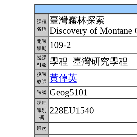
臺灣霧林探索
課程
Discovery of Montane 
名稱
開課
109-2
學期
授課
學程 臺灣研究學程
對象
授課
黃倬英
教師
Geog5101
課號
課程
228EU1540
識別
碼
班次