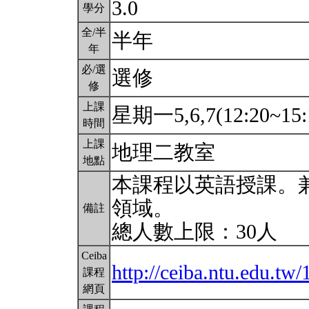
3.0
學分
全/半
半年
年
必/選
選修
修
上課
星期一5,6,7(12:20~15:
時間
上課
地理二教室
地點
本課程以英語授課。
領域。
備註
總人數上限：30人
Ceiba
http://ceiba.ntu.edu
課程
網頁