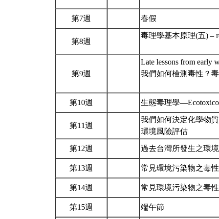
第7週
春假
毒理學基本原理(五) – reprodu
第8週
Late lessons from earl
第9週
我們如何檢測毒性？毒理學基本原
第10週
生態毒理學—Ecotoxico
我們如何決定化學物質
第11週
環境風險評估
第12週
過去台灣所發生之環
第13週
常見環境污染物之毒性及
第14週
常見環境污染物之毒性及
第15週
端午節