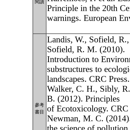
閱讀
Principle in the 20th Ce
warnings. European En
Landis, W., Sofield, R.
Sofield, R. M. (2010).
Introduction to Enviro
substructures to ecologi
landscapes. CRC Press.
Walker, C. H., Sibly, R
B. (2012). Principles
參考
of Ecotoxicology. CRC 
書目
Newman, M. C. (2014).
the science of pollution