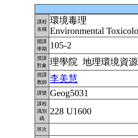
環境毒理
課程
Environmental Toxicol
名稱
開課
105-2
學期
授課
理學院 地理環境資
對象
授課
李美慧
教師
Geog5031
課號
課程
228 U1600
識別
碼
班次