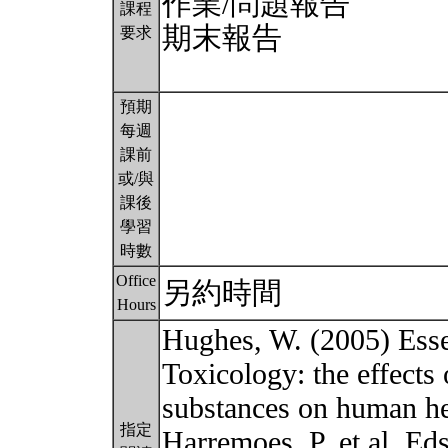
作業/問題報告
課程
期末報告
要求
預期
每週
課前
或/與
課後
學習
時數
Office
另約時間
Hours
Hughes, W. (2005) Esse
Toxicology: the effects
substances on human he
指定
Harremoes, P. et al. Ed