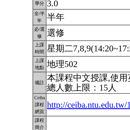
3.0
學分
全/半
半年
年
必/選
選修
修
上課
星期二7,8,9(14:20~17:
時間
上課
地理502
地點
本課程中文授課,使
備註
總人數上限：15人
Ceiba
http://ceiba.ntu.edu.t
課程
網頁
課程
簡介