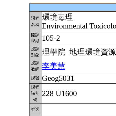
環境毒理
課程
Environmental Toxicol
名稱
開課
105-2
學期
授課
理學院 地理環境資
對象
授課
李美慧
教師
Geog5031
課號
課程
228 U1600
識別
碼
班次