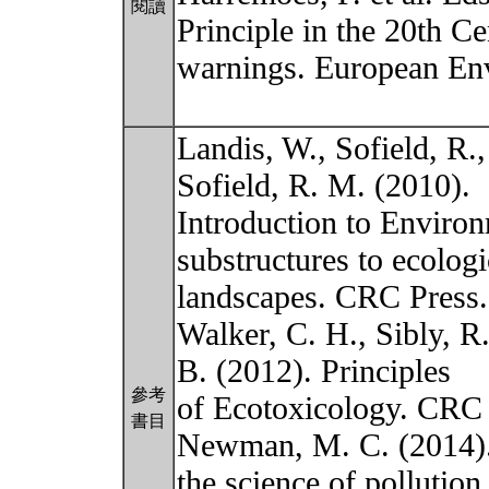
閱讀
Principle in the 20th Ce
warnings. European En
Landis, W., Sofield, R.
Sofield, R. M. (2010).
Introduction to Enviro
substructures to ecologi
landscapes. CRC Press.
Walker, C. H., Sibly, R
B. (2012). Principles
參考
of Ecotoxicology. CRC 
書目
Newman, M. C. (2014).
the science of pollution