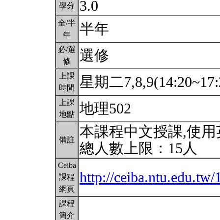
3.0
學分
全/半
半年
年
必/選
選修
修
上課
星期二7,8,9(14:20~17:
時間
上課
地理502
地點
本課程中文授課,使
備註
總人數上限：15人
Ceiba
http://ceiba.ntu.edu.t
課程
網頁
課程
簡介