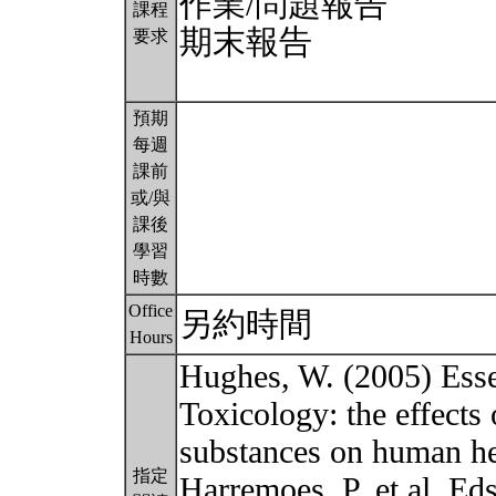
作業/問題報告
課程
期末報告
要求
預期
每週
課前
或/與
課後
學習
時數
Office
另約時間
Hours
Hughes, W. (2005) Esse
Toxicology: the effects
substances on human he
指定
Harremoes, P. et al. Ed