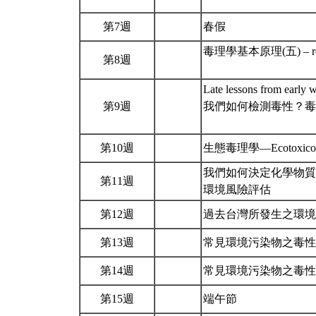
第7週
春假
毒理學基本原理(五) – reprodu
第8週
Late lessons from earl
第9週
我們如何檢測毒性？毒理學基本原
第10週
生態毒理學—Ecotoxico
我們如何決定化學物質
第11週
環境風險評估
第12週
過去台灣所發生之環
第13週
常見環境污染物之毒性及
第14週
常見環境污染物之毒性及
第15週
端午節