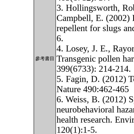
3. Hollingsworth, Ro
Campbell, E. (2002) P
repellent for slugs a
6.
4. Losey, J. E., Rayo
Transgenic pollen ha
參考書目
399(6733): 214-214.
5. Fagin, D. (2012) T
Nature 490:462-465
6. Weiss, B. (2012) S
neurobehavioral haza
health research. Envi
120(1):1-5.