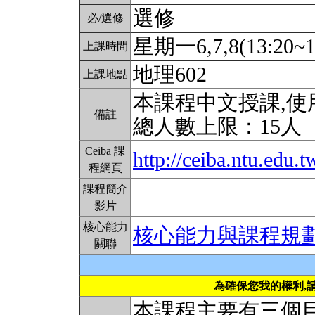
選修
必/選修
星期一6,7,8(13:20~1
上課時間
地理602
上課地點
本課程中文授課,使
備註
總人數上限：15人
Ceiba 課
http://ceiba.ntu.edu
程網頁
課程簡介
影片
核心能力
核心能力與課程規
關聯
為確保您我的權利,
本課程主要有三個目