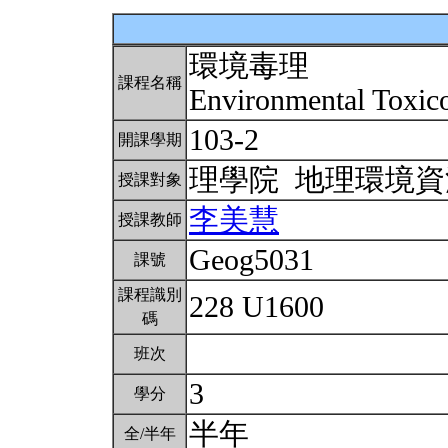
環境毒理
課程名稱
Environmental Toxic
103-2
開課學期
理學院 地理環境
授課對象
李美慧
授課教師
Geog5031
課號
課程識別
228 U1600
碼
班次
3
學分
半年
全/半年