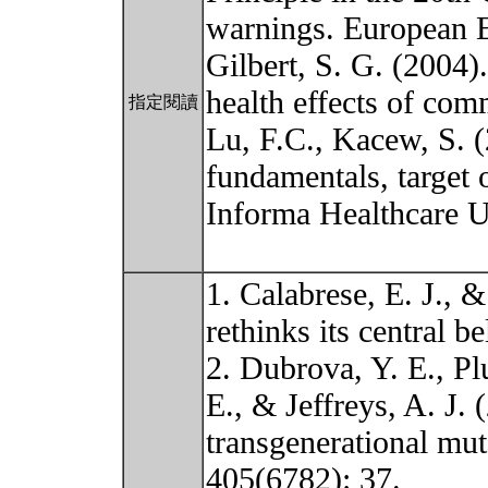
warnings. European 
Gilbert, S. G. (2004)
health effects of co
指定閱讀
Lu, F.C., Kacew, S. 
fundamentals, target o
Informa Healthcare 
1. Calabrese, E. J., 
rethinks its central 
2. Dubrova, Y. E., Pl
E., & Jeffreys, A. J.
transgenerational mut
405(6782): 37.