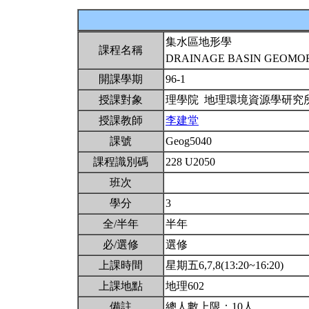
集水區地形學
課程名稱
DRAINAGE BASIN GEOM
開課學期
96-1
授課對象
理學院 地理環境資源學研究
授課教師
李建堂
課號
Geog5040
課程識別碼
228 U2050
班次
學分
3
全/半年
半年
必/選修
選修
上課時間
星期五6,7,8(13:20~16:20)
上課地點
地理602
備註
總人數上限：10人