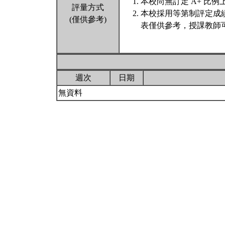
本校尚無訂定 A+ 比例
評量方式
本校採用等第制評定成
(僅供參考)
表僅供參考，授課教師
週次
日期
無資料