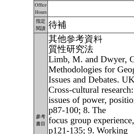
Office
Hours
指定
待補
閱讀
其他參考資料
質性研究法
Limb, M. and Dwyer, C.
Methodologies for Geo
Issues and Debates. UK
Cross-cultural research:
issues of power, positio
p87-100; 8. The
參考
focus group experience,
書目
p121-135; 9. Working