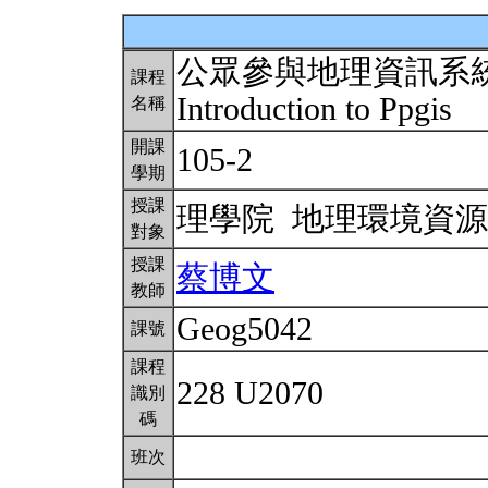
公眾參與地理資訊系
課程
Introduction to Ppgis
名稱
開課
105-2
學期
授課
理學院 地理環境資
對象
授課
蔡博文
教師
Geog5042
課號
課程
228 U2070
識別
碼
班次