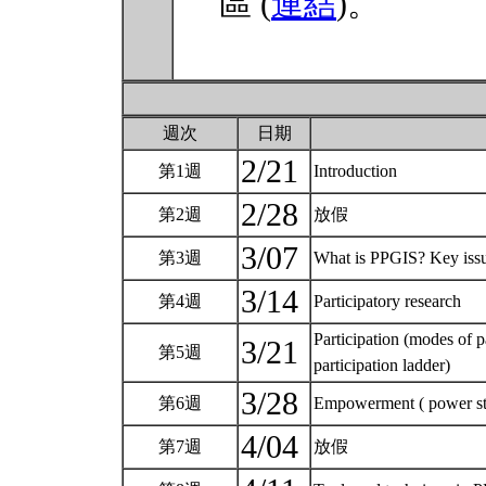
區 (
連結
)。
週次
日期
2/21
第1週
Introduction
2/28
第2週
放假
3/07
第3週
What is PPGIS? Key iss
3/14
第4週
Participatory research
Participation (modes of pa
3/21
第5週
participation ladder)
3/28
第6週
Empowerment ( power st
4/04
第7週
放假