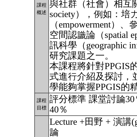
與社群（社會）相互關係的探
課程
society），例如：
概述
（empowerment）、參與
空間認識論（spatial 
訊科學（geographic i
研究課題之一。
本課程將針對PPGI
式進行介紹及探討，
學能夠掌握PPGIS
評分標準 課堂討論3
課程
40％
目標
Lecture +田野 + 演講(g
論