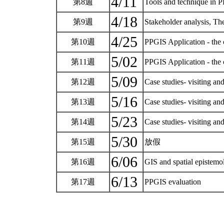
4/11
第8週
Tools and technique in
4/18
第9週
Stakeholder analysi
4/25
第10週
PPGIS Application -
5/02
第11週
PPGIS Application - the
5/09
第12週
Case studies- visiting and
5/16
第13週
Case studies- visiting and
5/23
第14週
Case studies- visiting and
5/30
第15週
放假
6/06
第16週
GIS and spatial epistem
6/13
第17週
PPGIS evaluation