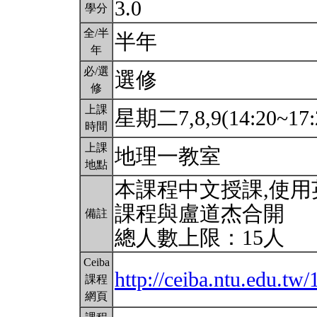
3.0
學分
全/半
半年
年
必/選
選修
修
上課
星期二7,8,9(14:20~17:
時間
上課
地理一教室
地點
本課程中文授課,使用
課程與盧道杰合開
備註
總人數上限：15人
Ceiba
http://ceiba.ntu.edu.t
課程
網頁