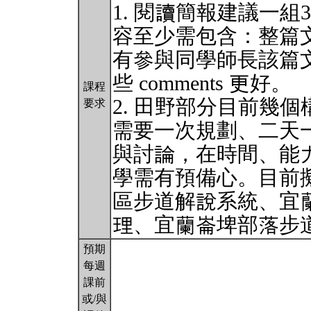
1. 閱讀簡報建議一組
容至少需包含：整篇
有參與同學師長該篇
些 comments 更好。
課程
2. 田野部分目前幾
要求
需要一次規劃、二天
與討論，在時間、能
學需有預備心。目前
區步道解說系統、宜
理、宜蘭崙埤部落步
預期
每週
課前
或/與