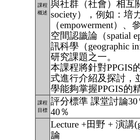
與社群（社會）相互關係的探
課程
society），例如：
概述
（empowerment）、參與
空間認識論（spatial 
訊科學（geographic i
研究課題之一。
本課程將針對PPGI
式進行介紹及探討，
學能夠掌握PPGIS
評分標準 課堂討論3
課程
40％
目標
Lecture +田野 + 演講(g
論