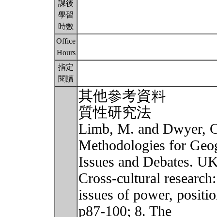
課後
學習
時數
Office
Hours
指定
閱讀
其他參考資料
質性研究法
Limb, M. and Dwyer, C.
Methodologies for Geo
Issues and Debates. UK
Cross-cultural research:
issues of power, positio
p87-100; 8. The