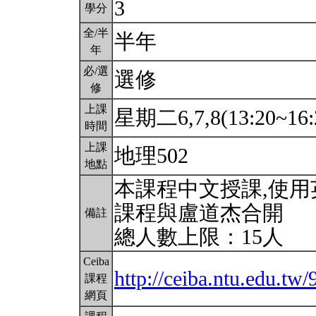
3
學分
全/半
半年
年
必/選
選修
修
上課
星期二6,7,8(13:20~16:
時間
上課
地理502
地點
本課程中文授課,使用
課程與盧道杰合開
備註
總人數上限：15人
Ceiba
http://ceiba.ntu.edu.t
課程
網頁