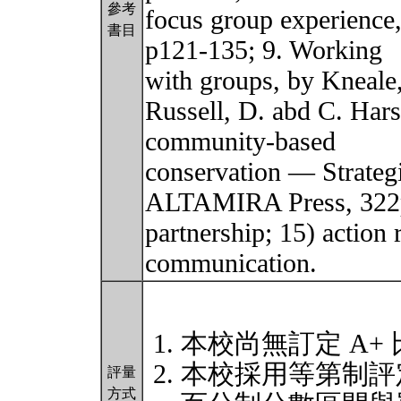
參考
focus group experience,
書目
p121-135; 9. Working
with groups, by Kneale,
Russell, D. abd C. Har
community-based
conservation — Strategi
ALTAMIRA Press, 322p
partnership; 15) action 
communication.
本校尚無訂定 A+
本校採用等第制評
評量
方式