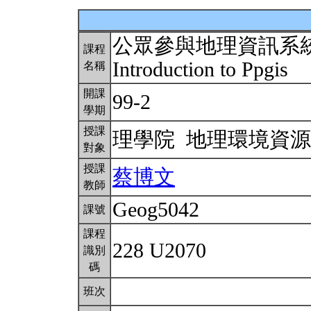
公眾參與地理資訊系
課程
Introduction to Ppgis
名稱
開課
99-2
學期
授課
理學院 地理環境資
對象
授課
蔡博文
教師
Geog5042
課號
課程
228 U2070
識別
碼
班次