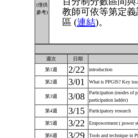
百分制分數區間與
(僅供
教師可依等第定義
參考)
區 (
連結
)。
週次
日期
2/22
第1週
introduction
3/01
第2週
What is PPGIS? Key iss
Participation (modes of pa
3/08
第3週
participation ladder)
3/15
第4週
Participatory research
3/22
第5週
Empowerment ( power st
3/29
第6週
Tools and technique in