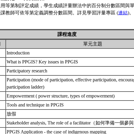
採用等第制評定成績，學生成績評量辦法中的百分制分數區間與
課教師可依等第定義調整分數區間。詳見學習評量專區 (
連結
)。
課程進度
期
單元主題
Introduction
What is PPGIS? Key issues in PPGIS
Participatory research
Participation (mode of participation, effective participation, encoura
participation ladder)
Empowerment ( power structure, types of empowerment)
Tools and technique in PPGIS
放假
Stakeholder analysis, The role of a facilitator（如何準
PPGIS Application - the case of indigenous mapping