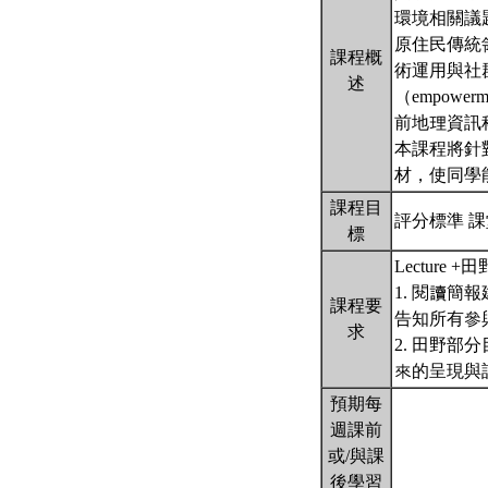
環境相關議
原住民傳統
課程概
術運用與社群（
述
（empowerm
前地理資訊科學（
本課程將針
材，使同學
課程目
評分標準 課
標
Lecture +田
1. 閱讀簡
課程要
告知所有參與
求
2. 田野
來的呈現與
預期每
週課前
或/與課
後學習