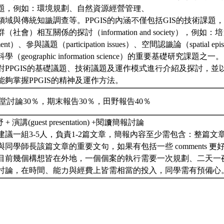
題，例如：環境規劃、自然資源經營管理、
領域與傳統知識調查等。PPGIS的內涵不僅包括GIS的技術課題
社會）相互關係的探討（information and society），例如
ent）、參與議題（participation issues）、空間認識論（spatial ep
geographic information science）的重要基礎研究課題之一。
對PPGIS的基礎議題、技術議題及運作模式進行介紹及探討，並
能夠掌握PPGIS的精神及運作方法。
堂討論30％，期末報告30％，田野報告40％
野 + 演講(guest presentation) +閱讀簡報討論
報建議一組3-5人，負責1-2篇文章，簡報內容至少需包含：整篇
同學師長該篇文章的重要文句，如果有包括一些 comments 更
部分目前幾個構想皆在外地，一個個案的執行需要一次規劃、二天
討論，在時間、能力與經費上皆需相當的投入，同學需有預備心