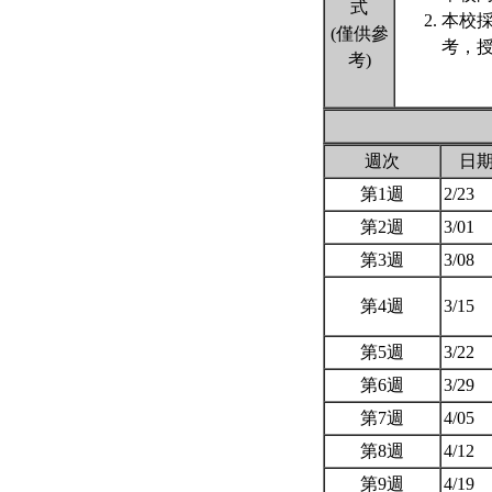
式
本校
(僅供參
考，授
考)
週次
日
第1週
2/23
第2週
3/01
第3週
3/08
第4週
3/15
第5週
3/22
第6週
3/29
第7週
4/05
第8週
4/12
第9週
4/19