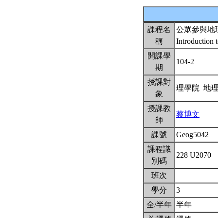
課程名
公眾參與地
稱
Introduction 
開課學
104-2
期
授課對
理學院 地
象
授課教
蔡博文
師
課號
Geog5042
課程識
228 U2070
別碼
班次
學分
3
全/半年
半年