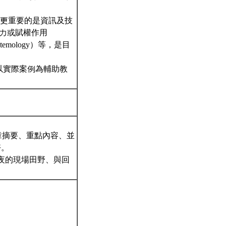
，更重要的是資訊及技
：培力或賦權作用
istemology）等，是目
以實際案例為輔助教
文章摘要、重點內容、並
好。
一夜的現場田野、與回
。