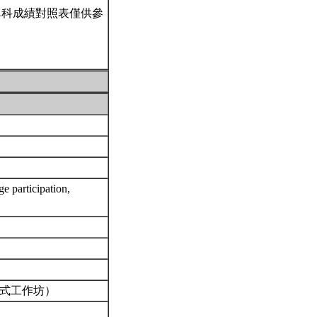
單科成績對照表僅供參
ge participation,
備一個參與式工作坊）