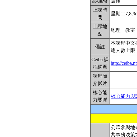
必/選修
選修
上課時
星期二7,8,9(1
間
上課地
地理一教室
點
本課程中文
備註
總人數上限
Ceiba 課
http://ceiba
程網頁
課程簡
介影片
核心能
核心能力與
力關聯
公眾參與地理資訊系
共事務決策