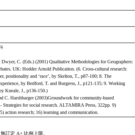
料
 Dwyer, C. (Eds.) (2001) Qualitative Methodologies for Geographers:
bates. UK: Hodder Arnold Publication. (6. Cross-cultural research:
er, positionality and ‘race’, by Skelton, T., p87-100; 8. The
xperience, by Bedford, T. and Burgress, J., p121-135; 9. Working
by Kneale, J., p136-150.)
abd C. Harshbarger (2003)Groundwork for community-based
– Strategies for social research. ALTAMIRA Press, 322pp. 9)
15) action research; 16) learning and communication.
無訂定 A+ 比例上限。