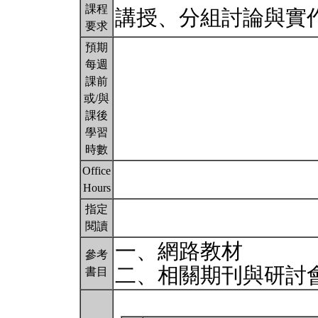
課程
講授、分組討論與實
要求
預期
每週
課前
或/與
課後
學習
時數
Office
Hours
指定
閱讀
一、網路教材
參考
二、相關期刊與研討
書目