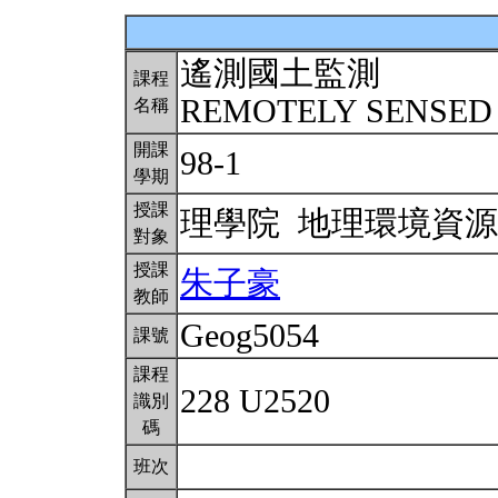
遙測國土監測
課程
REMOTELY SENSED
名稱
開課
98-1
學期
授課
理學院 地理環境資
對象
授課
朱子豪
教師
Geog5054
課號
課程
228 U2520
識別
碼
班次