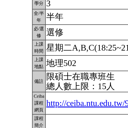
3
學分
全/半
半年
年
必/選
選修
修
上課
星期二A,B,C(18:25~21
時間
上課
地理502
地點
限碩士在職專班生
備註
總人數上限：15人
Ceiba
http://ceiba.ntu.edu.t
課程
網頁
課程
簡介