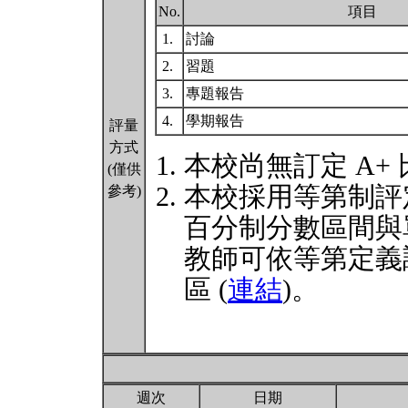
No.
項目
1.
討論
2.
習題
3.
專題報告
4.
學期報告
評量
方式
本校尚無訂定 A+
(僅供
本校採用等第制評
參考)
百分制分數區間與
教師可依等第定義
區 (
連結
)。
週次
日期