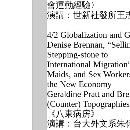
會運動經驗〉
演講：世新社發所王
4/2 Globalization and 
Denise Brennan, “Sellin
Stepping-stone to
International Migratio
Maids, and Sex Worker
the New Economy
Geraldine Pratt and Br
(Counter) Topographies
《八東病房》
演講：台大外文系朱