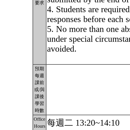
要求
4. Students are required
responses before each s
5. No more than one ab
under special circumsta
avoided.
預期
每週
課前
或/與
課後
學習
時數
Office
每週二 13:20~14:10
Hours