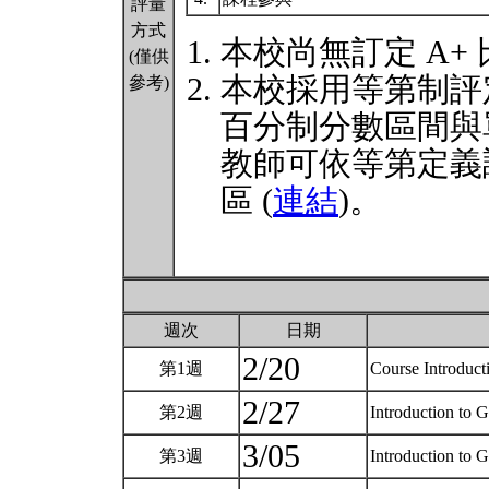
評量
方式
本校尚無訂定 A+
(僅供
本校採用等第制評
參考)
百分制分數區間與
教師可依等第定義
區 (
連結
)。
週次
日期
2/20
第1週
Course Introduc
2/27
第2週
Introduction to G
3/05
第3週
Introduction to G