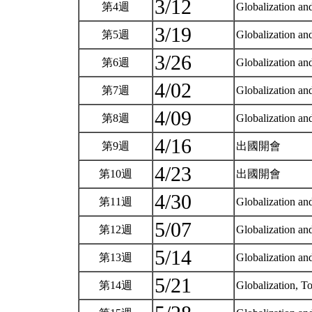
3/12
第4週
Globalization an
3/19
第5週
Globalization an
3/26
第6週
Globalization an
4/02
第7週
Globalization a
4/09
第8週
Globalization a
4/16
第9週
出國開會
4/23
第10週
出國開會
4/30
第11週
Globalization an
5/07
第12週
Globalization a
5/14
第13週
Globalization an
5/21
第14週
Globalization, 