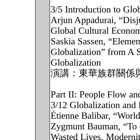
3/5 Introduction to Glob
Arjun Appadurai, “Disju
Global Cultural Econo
Saskia Sassen, “Elemen
Globalization” from A 
Globalization
演講：東華族群關係
Part II: People Flow an
3/12 Globalization and 
Étienne Balibar, “World
Zygmunt Bauman, “To e
Wasted Lives, Moderni