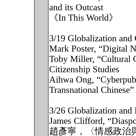
and its Outcast
《In This World》
3/19 Globalization and 
Mark Poster, “Digital 
Toby Miller, “Cultural
Citizenship Studies
Aihwa Ong, “Cyberpubl
Transnational Chinese”
3/26 Globalization and
James Clifford, “Diasp
趙彥寧，〈情感政治