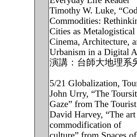
Everyday Life Reader
Timothy W. Luke, “Code
Commodities: Rethinki
Cities as Metalogistica
Cinema, Architecture, 
Urbanism in a Digital 
演講：台師大地理系
5/21 Globalization, To
John Urry, “The Toursi
Gaze” from The Touris
David Harvey, “The art 
commodification of
culture” from Spaces of