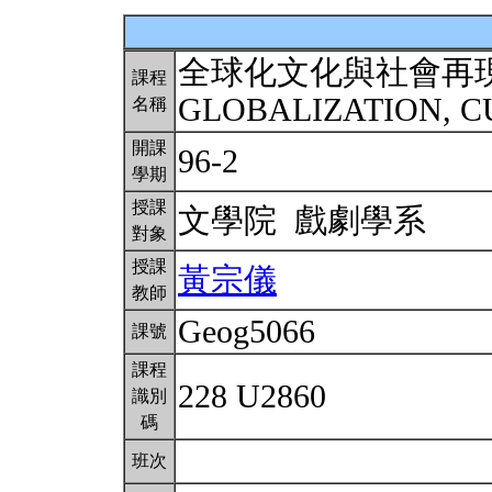
全球化文化與社會再
課程
GLOBALIZATION, C
名稱
開課
96-2
學期
授課
文學院 戲劇學系
對象
授課
黃宗儀
教師
Geog5066
課號
課程
228 U2860
識別
碼
班次