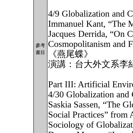
4/9 Globalization and 
Immanuel Kant, “The M
Jacques Derrida, “On 
Cosmopolitanism and F
參考
《燕尾蝶》
書目
演講：台大外文系李
Part III: Artificial En
4/30 Globalization and 
Saskia Sassen, “The Gl
Social Practices” from 
Sociology of Globalizat