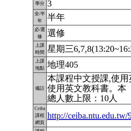
3
學分
全/半
半年
年
必/選
選修
修
上課
星期三6,7,8(13:20~16:
時間
上課
地理405
地點
本課程中文授課,使用
使用英文教科書。本
備註
總人數上限：10人
Ceiba
http://ceiba.ntu.edu.t
課程
網頁