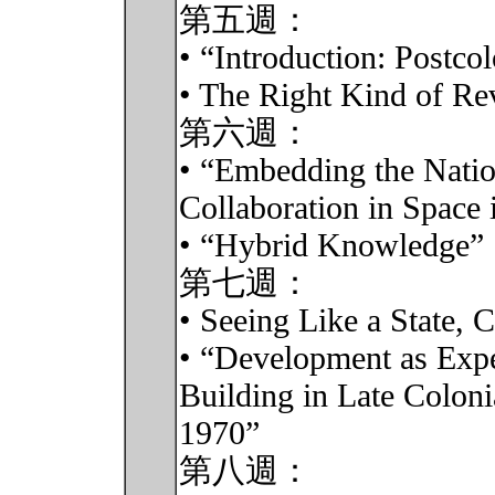
第五週：
• “Introduction: Postco
• The Right Kind of Rev
第六週：
• “Embedding the Natio
Collaboration in Space 
• “Hybrid Knowledge”
第七週：
• Seeing Like a State, 
• “Development as Expe
Building in Late Coloni
1970”
第八週：