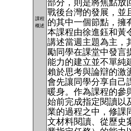
部分，則是將焦點放
戰後台灣的發展，並
課程
的其中一個節點，擁
概述
本課程由徐進鈺和黃
講述當週主題為主，
勵同學在課堂中發言
能力的建立並不單純
賴於思考與論辯的激
會先讓同學分享自己
暖身。作為課程的參
始前完成指定閱讀以
業的過程之中，修課
文材料閱讀、從歷史