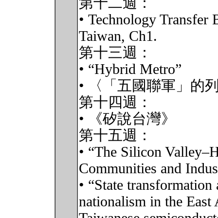
第十二週：
• Technology Transfer 
Taiwan, Ch1.
第十三週：
• “Hybrid Metro”
• 〈「五國聯軍」的
第十四週：
• 《矽說台灣》
第十五週：
• “The Silicon Valley–
Communities and Indus
• “State transformation
nationalism in the East