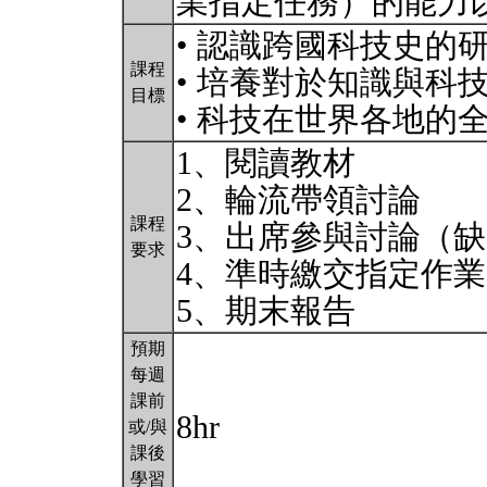
業指定任務）的能力
• 認識跨國科技史的
課程
• 培養對於知識與科
目標
• 科技在世界各地的
1、閱讀教材
2、輪流帶領討論
課程
3、出席參與討論（
要求
4、準時繳交指定作業
5、期末報告
預期
每週
課前
8hr
或/與
課後
學習