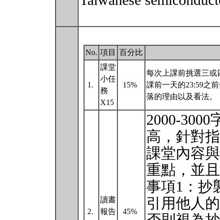
Taiwanese semiconducto
No.
項目
百分比
課堂
每次上課前挑選三或
小任
1.
15%
課前一天的23:59
務
落的理由以及看法。
X15
2000-3
高，針對指
課堂內容與
重點，並且
事項1：抄
引用他人的
讀書
2.
報告
45%