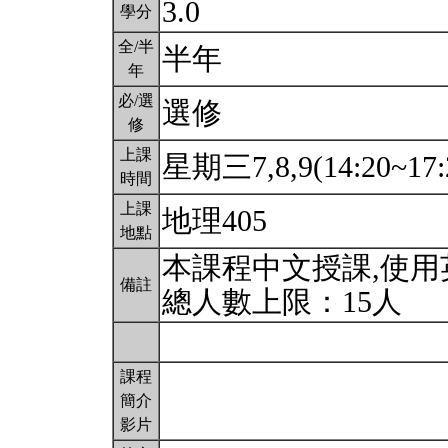
3.0
學分
全/半
半年
年
必/選
選修
修
上課
星期三7,8,9(14:20~17:
時間
上課
地理405
地點
本課程中文授課,使
備註
總人數上限：15人
課程
簡介
影片