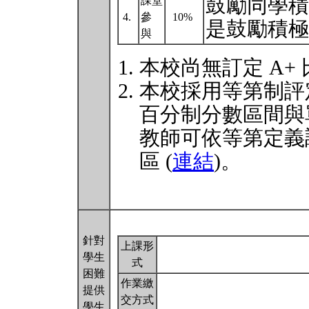
鼓勵同學積
課堂
4.
參
10%
是鼓勵積
與
本校尚無訂定 A+
本校採用等第制評
百分制分數區間與
教師可依等第定義
區 (
連結
)。
針對
上課形
學生
式
困難
作業繳
提供
交方式
學生