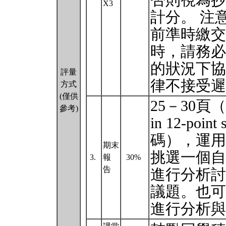
否則視為抄
X3
計分。 注
前準時繳交
時，請務必
的狀況下協
評量
律不接受
方式
(僅供
25－30頁（MS-
參考)
in 12-po
碼），運用
期末
挑選一個自
3.
報
30%
告
進行分析討
議題。也可
進行分析