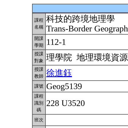
科技的跨境地理學
課程
Trans-Border Geograph
名稱
開課
112-1
學期
授課
理學院 地理環境資
對象
授課
徐進鈺
教師
Geog5139
課號
課程
228 U3520
識別
碼
班次