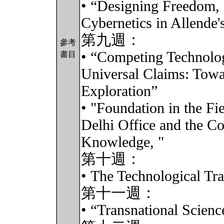
• “Designing Freedom, R
Cybernetics in Allende'
第九週：
參考
• “Competing Technologi
書目
Universal Claims: Towa
Exploration”
• "Foundation in the F
Delhi Office and the C
Knowledge, "
第十週：
• The Technological Tr
第十一週：
• “Transnational Scienc