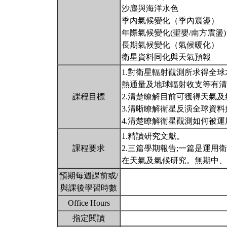
沙塵與海洋水色
季內氣候變化（季內震盪）
年際氣候變化(聖嬰/南方震盪)
長期氣候變化（氣候暖化）
衛星資料同化與天氣預報
1.對衛星輻射觀測所求得全
熱通量及地球輻射收支等有清
課程目標
2.清楚瞭解目前可獲得天氣
3.清晰瞭解衛星反演全球資
4.清楚瞭解衛星觀測如何被
1.精讀研究文獻。
課程要求
2.三篇學期報告;一篇是運
在天氣及氣候研究。無期中
預期每週課前或/
與課後學習時數
Office Hours
指定閱讀