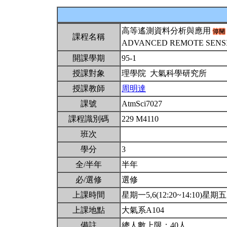
高等遙測資料分析與應用
課程名稱
ADVANCED REMOTE SENSI
開課學期
95-1
授課對象
理學院 大氣科學研究所
授課教師
周明達
課號
AtmSci7027
課程識別碼
229 M4110
班次
學分
3
全/半年
半年
必/選修
選修
上課時間
星期一5,6(12:20~14:10)星期五5(
上課地點
大氣系A104
備註
總人數上限：40人