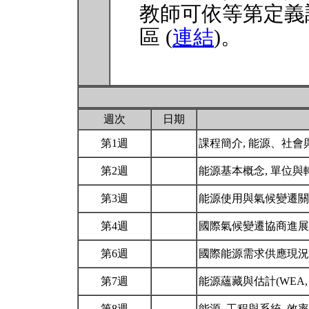
教師可依等第定義
區 (
連結
)。
週次
日期
第1週
課程簡介, 能源、社
第2週
能源基本概念, 單位與轉換
第3週
能源使用與氣候變遷關
第4週
國際氣候變遷協商進
第6週
國際能源需求供應現況,
第7週
能源蘊藏與估計(WEA, C
第8週
能源, 工程與系統, 效