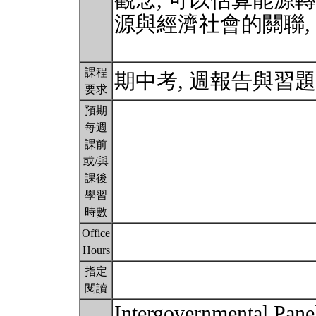
觀念, 可以估算能源轉
源與經濟社會的關聯,
課程
期中考, 週報告與習題
要求
預期
每週
課前
或/與
課後
學習
時數
Office
Hours
指定
閱讀
Intergovernmental Pan