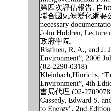
第四次評估報告, 自http:/
聯合國氣候變化綱要公約進展, h
necessary documentatio
John Holdren, Lect
政府學院.
Ristinen, R. A., and J.
Environment”, 2006
(02-2290-0318)
Kleinbach,Hinrichs, “En
Environment”, 4th Ed
書局代理 (02-2709078
Cassedy, Edward S. and
to Energy", 2nd Editio