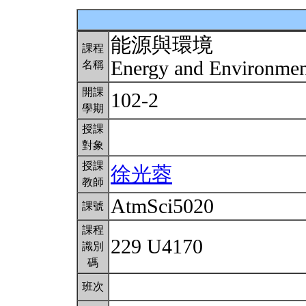
能源與環境
課程
Energy and Environme
名稱
開課
102-2
學期
授課
對象
授課
徐光蓉
教師
AtmSci5020
課號
課程
229 U4170
識別
碼
班次