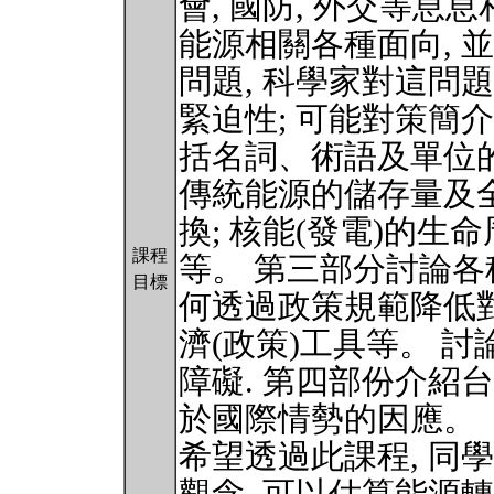
會, 國防, 外交等息
能源相關各種面向, 
問題, 科學家對這問
緊迫性; 可能對策簡介
括名詞、術語及單位的
傳統能源的儲存量及全
換; 核能(發電)的生
課程
等。 第三部分討論各
目標
何透過政策規範降低對
濟(政策)工具等。 
障礙. 第四部份介紹
於國際情勢的因應。
希望透過此課程, 同