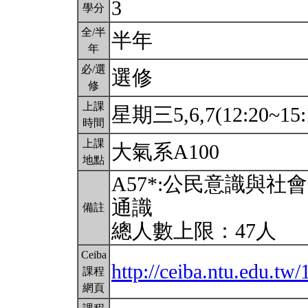
3
學分
全/半
半年
年
必/選
選修
修
上課
星期三5,6,7(12:20~15:
時間
上課
大氣系A100
地點
A57*:公民意識與
通識
備註
總人數上限：47人
Ceiba
http://ceiba.ntu.edu.t
課程
網頁