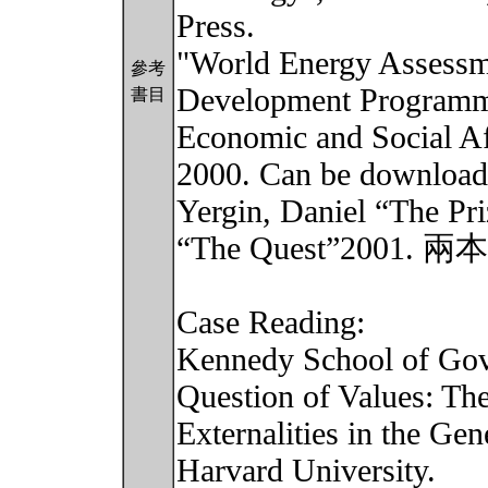
Press.
"World Energy Assessm
參考
Development Programme
書目
Economic and Social Af
2000. Can be download
Yergin, Daniel “The Pr
“The Quest”200
Case Reading:
Kennedy School of Go
Question of Values: Th
Externalities in the Gen
Harvard University.