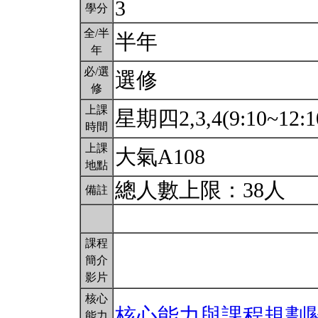
3
學分
全/半
半年
年
必/選
選修
修
上課
星期四2,3,4(9:10~12:1
時間
上課
大氣A108
地點
總人數上限：38人
備註
課程
簡介
影片
核心
核心能力與課程規劃
能力