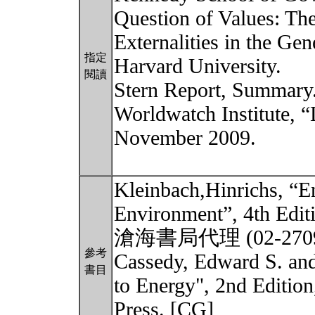
Question of Values: Th
Externalities in the Gen
指定
Harvard University.
閱讀
Stern Report, Summary
Worldwatch Institute, 
November 2009.
Kleinbach,Hinrichs, “En
Environment”, 4th Edi
滄海書局代理 (02-2709
參考
Cassedy, Edward S. and
書目
to Energy", 2nd Editio
Press. [CG]