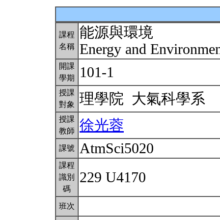
能源與環境
課程
Energy and Environme
名稱
開課
101-1
學期
授課
理學院 大氣科學系
對象
授課
徐光蓉
教師
AtmSci5020
課號
課程
229 U4170
識別
碼
班次