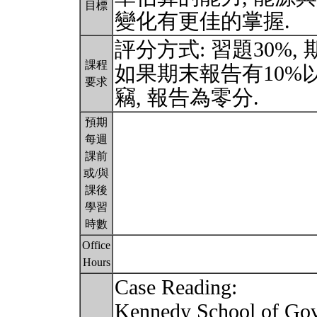
目標
變化有更佳的掌握.
評分方式: 習題30%, 
課程
如果期末報告有10%以
要求
竊, 報告為零分.
預期
每週
課前
或/與
課後
學習
時數
Office
Hours
Case Reading:
Kennedy School of Go