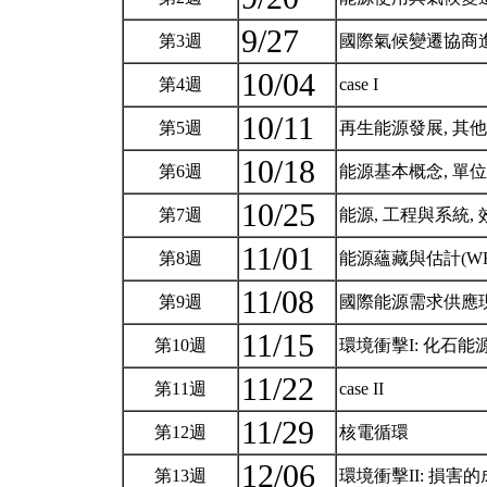
9/27
第3週
國際氣候變遷協商
10/04
第4週
case I
10/11
第5週
再生能源發展, 其他
10/18
第6週
能源基本概念, 單位
10/25
第7週
能源, 工程與系統,
11/01
第8週
能源蘊藏與估計(WEA,
11/08
第9週
國際能源需求供應
11/15
第10週
環境衝擊I: 化石
11/22
第11週
case II
11/29
第12週
核電循環
12/06
第13週
環境衝擊II: 損害