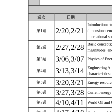
週次
日期
Introduction: s
2/20,2/21
第1週
dimensions: en
international se
Basic concepts
2/27,2/28
第2週
magnitudes, an
3/06,3/07
第3週
Physics of Ene
Engineering An
3/13,3/14
第4週
characteristics o
3/20,3/21
第5週
Energy resour
3/27,3/28
第6週
Current energy
4/10,4/11
第8週
World Oil and 