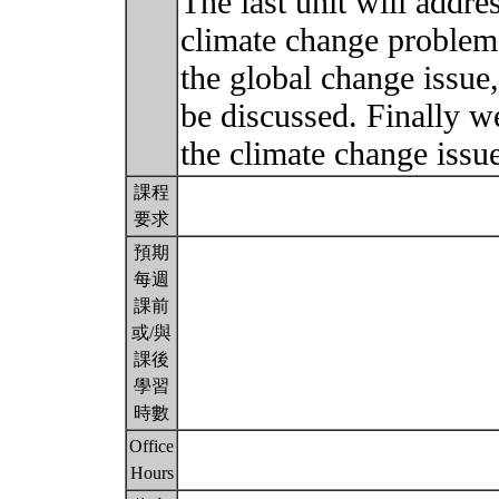
The last unit will addr
climate change problem.
the global change issue,
be discussed. Finally w
the climate change iss
課程
要求
預期
每週
課前
或/與
課後
學習
時數
Office
Hours