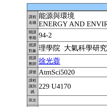
能源與環境
課程
ENERGY AND ENV
名稱
開課
94-2
學期
授課
理學院 大氣科學研
對象
授課
徐光蓉
教師
AtmSci5020
課號
課程
229 U4170
識別
碼
班次