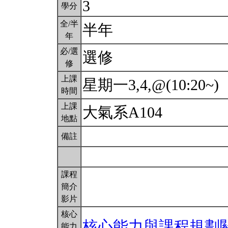
3
學分
全/半
半年
年
必/選
選修
修
上課
星期一3,4,@(10:20~)
時間
上課
大氣系A104
地點
備註
課程
簡介
影片
核心
核心能力與課程規劃
能力