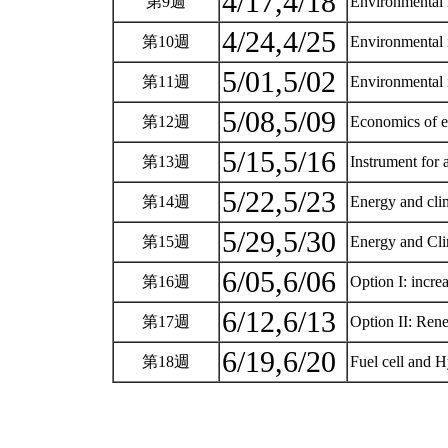
4/17,4/18
第9週
Environmental i
4/24,4/25
第10週
Environmental 
5/01,5/02
第11週
Environmental 
5/08,5/09
第12週
Economics of 
5/15,5/16
第13週
Instrument for 
5/22,5/23
第14週
Energy and cli
5/29,5/30
第15週
Energy and Clim
6/05,6/06
第16週
Option I: incre
6/12,6/13
第17週
Option II: Ren
6/19,6/20
第18週
Fuel cell and