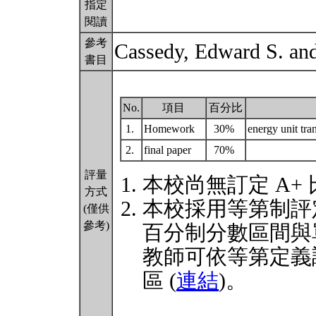
指定
閱讀
參考
Cassedy, Edward S. an
書目
No.
項目
百分比
1.
Homework
30%
energy unit tra
2.
final paper
70%
評量
本校尚無訂定 A+
方式
本校採用等第制評
(僅供
參考)
百分制分數區間與
教師可依等第定義
區 (
連結
)。