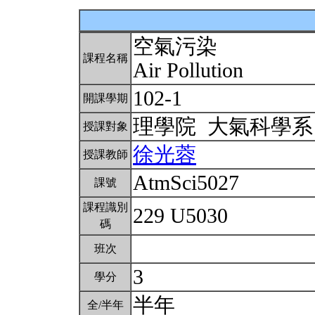
空氣污染
課程名稱
Air Pollution
102-1
開課學期
理學院 大氣科學
授課對象
徐光蓉
授課教師
AtmSci5027
課號
課程識別
229 U5030
碼
班次
3
學分
半年
全/半年