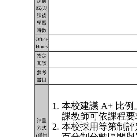
課前
或/與
課後
學習
時數
Office
Hours
指定
閱讀
參考
書目
本校建議 A+ 比例
課教師可依課程要
評量
本校採用等第制評
方式
(僅供