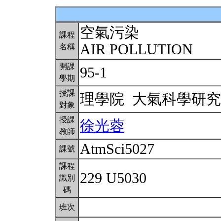
空氣污染
課程
AIR POLLUTION
名稱
開課
95-1
學期
授課
理學院 大氣科學研
對象
授課
徐光蓉
教師
AtmSci5027
課號
課程
229 U5030
識別
碼
班次