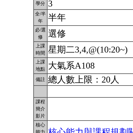
3
學分
全/半
半年
年
必/選
選修
修
上課
星期二3,4,@(10:20~)
時間
上課
大氣系A108
地點
總人數上限：20人
備註
課程
簡介
影片
核心
核心能力與課程規劃
能力