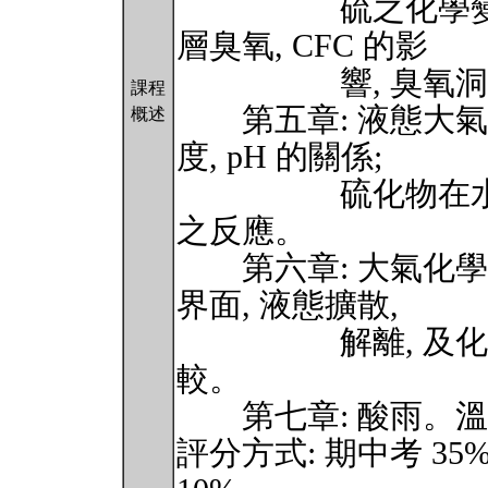
硫之化學變化等;
層臭氧, CFC 的影
響, 臭氧洞的成
課程
第五章: 液態大氣
概述
度, pH 的關係;
硫化物在水溶液之
之反應。
第六章: 大氣化學中
界面, 液態擴散,
解離, 及化學
較。
第七章: 酸雨。溫
評分方式: 期中考 35%,