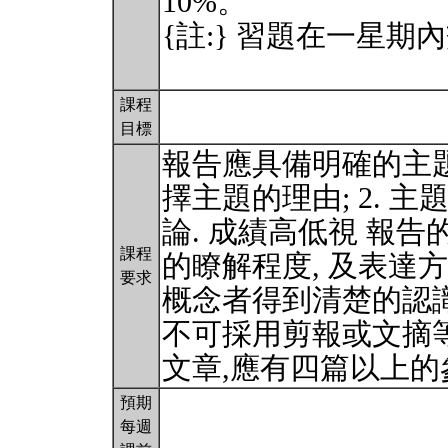
10%。
{註:} 習題在一星期內
課程
目標
報告應具備明確的主題, 
擇主題的理由; 2. 主
論. 成績高低視 報告
課程
的瞭解程度, 及表達
要求
概念者得到清楚的認
不可採用剪報或文摘等
文章,應有四篇以上
預期
每週